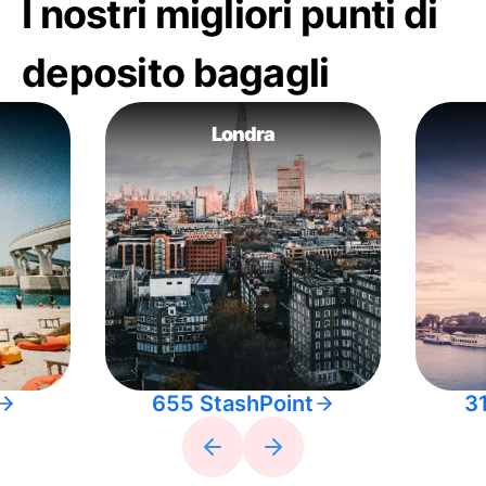
I nostri migliori punti di
deposito bagagli
Londra
655 StashPoint
3