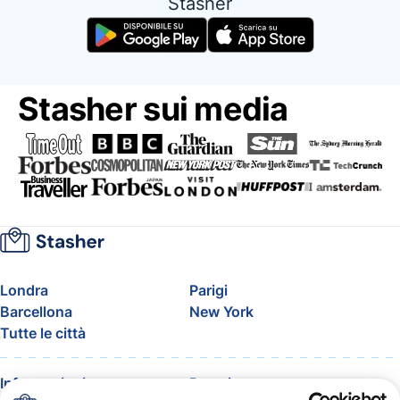
Stasher
Stasher sui media
Londra
Parigi
Barcellona
New York
Tutte le città
Informazioni
Prezzi