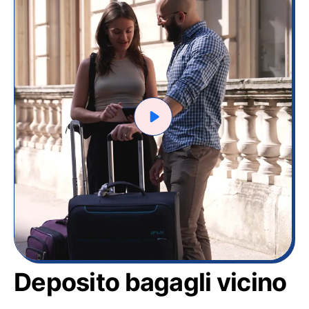
Deposito bagagli vicino