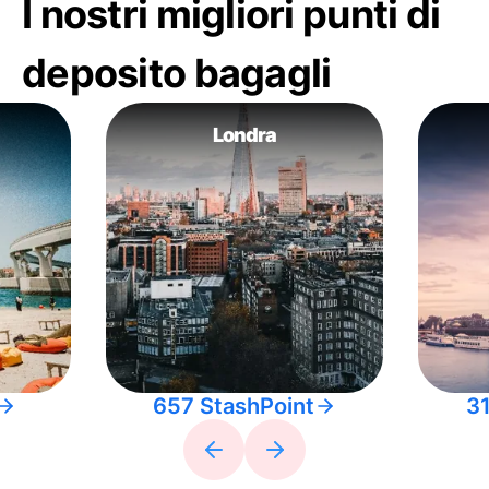
I nostri migliori punti di
deposito bagagli
Londra
657 StashPoint
31