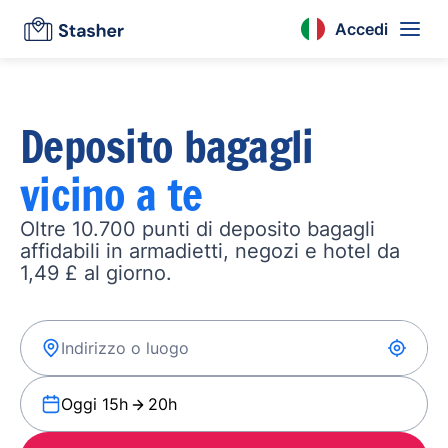
Accedi
Deposito bagagli
vicino a te
Oltre 10.700 punti di deposito bagagli
affidabili in armadietti, negozi e hotel da
1,49 £ al giorno.
Oggi 15h
20h