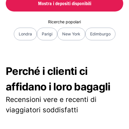
Mostra i depositi disponibili
Ricerche popolari
Londra
Parigi
New York
Edimburgo
Perché i clienti ci
affidano i loro bagagli
Recensioni vere e recenti di
viaggiatori soddisfatti