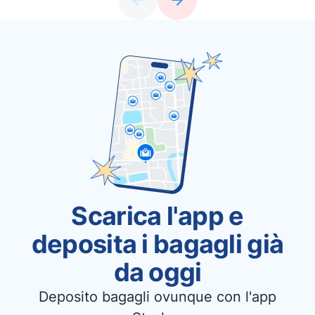
Scarica l'app e
deposita i bagagli già
da oggi
Deposito bagagli ovunque con l'app