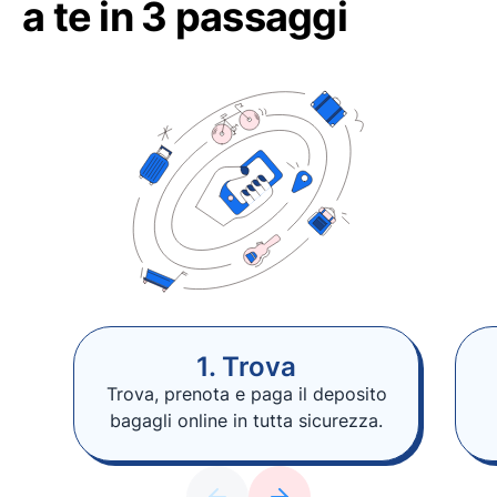
a te in 3 passaggi
1. Trova
Trova, prenota e paga il deposito
bagagli online in tutta sicurezza.