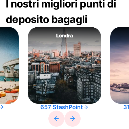
I nostri migliori punti di
deposito bagagli
Londra
657 StashPoint
3