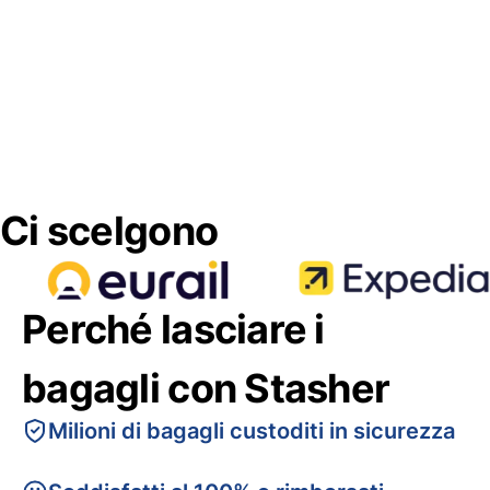
Ci scelgono
Perché lasciare i
bagagli con Stasher
Milioni di bagagli custoditi in sicurezza