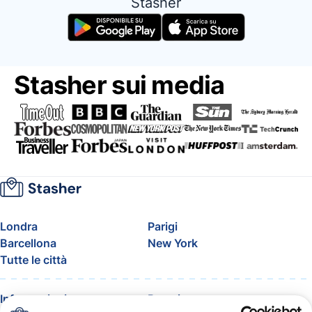
Stasher
Stasher sui media
Londra
Parigi
Barcellona
New York
Tutte le città
Informazioni
Prezzi