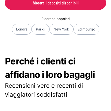
Mostra i depositi disponibili
Ricerche popolari
Londra
Parigi
New York
Edimburgo
Perché i clienti ci
affidano i loro bagagli
Recensioni vere e recenti di
viaggiatori soddisfatti