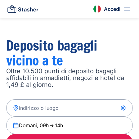
Accedi
Deposito bagagli
vicino a te
Oltre 10.500 punti di deposito bagagli
affidabili in armadietti, negozi e hotel da
1,49 £ al giorno.
Domani, 09h
14h