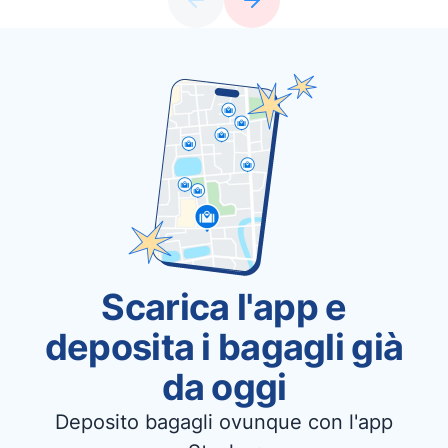
Scarica l'app e
deposita i bagagli già
da oggi
Deposito bagagli ovunque con l'app