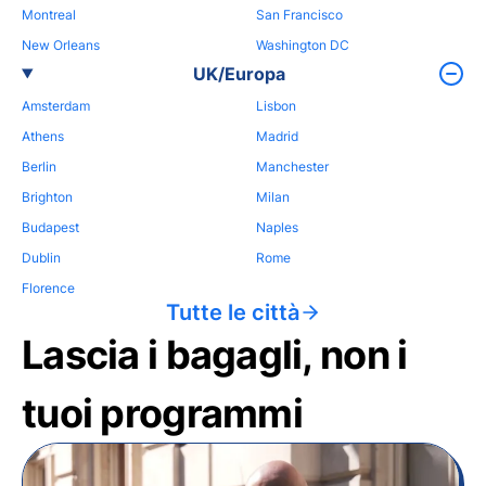
Montreal
San Francisco
New Orleans
Washington DC
UK/Europa
Amsterdam
Lisbon
Athens
Madrid
Berlin
Manchester
Brighton
Milan
Budapest
Naples
Dublin
Rome
Florence
Tutte le città
Lascia i bagagli, non i
tuoi programmi