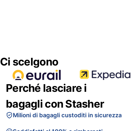
Ci scelgono
Perché lasciare i
bagagli con Stasher
Milioni di bagagli custoditi in sicurezza