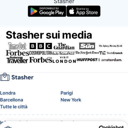
Stasher
Stasher sui media
Londra
Parigi
Barcellona
New York
Tutte le città
Informazioni
Prezzi