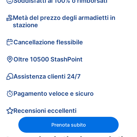
Soddisfatti al 100% o rimborsati
Metà del prezzo degli armadietti in
stazione
Cancellazione flessibile
Oltre 10500 StashPoint
Assistenza clienti 24/7
Pagamento veloce e sicuro
Recensioni eccellenti
Prenota subito