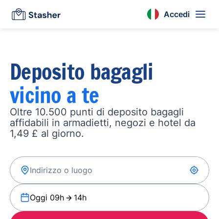
Accedi
Deposito bagagli
vicino a te
Oltre 10.500 punti di deposito bagagli
affidabili in armadietti, negozi e hotel da
1,49 £ al giorno.
Oggi 09h
14h