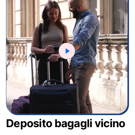
Deposito bagagli vicino