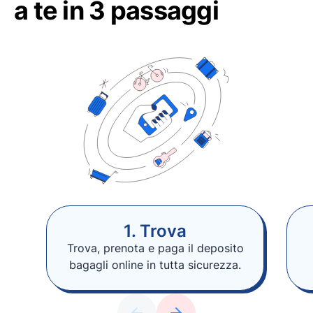
a te in 3 passaggi
1. Trova
Trova, prenota e paga il deposito
bagagli online in tutta sicurezza.