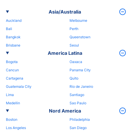
Asia/Australia
Auckland
Melbourne
Bali
Perth
Bangkok
Queenstown
Brisbane
Seoul
America Latina
Bogota
Oaxaca
Cancun
Panama City
Cartagena
Quito
Guatemala City
Rio de Janeiro
Lima
Santiago
Medellin
Sao Paulo
Nord America
Boston
Philadelphia
Los Angeles
San Diego