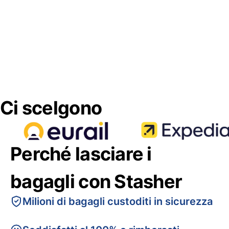
Ci scelgono
Perché lasciare i
bagagli con Stasher
Milioni di bagagli custoditi in sicurezza