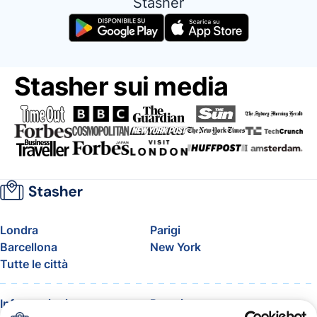
Stasher
Stasher sui media
Londra
Parigi
Barcellona
New York
Tutte le città
Informazioni
Prezzi