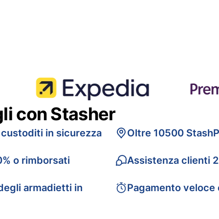
gli con Stasher
 custoditi in sicurezza
Oltre 10500 StashP
0% o rimborsati
Assistenza clienti 
egli armadietti in
Pagamento veloce 