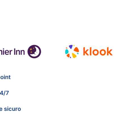
oint
24/7
e sicuro