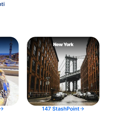
ti
New York
147 StashPoint