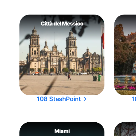
Città del Messico
108 StashPoint
1
Miami