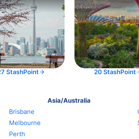
27 StashPoint
20 StashPoint
Asia/Australia
Brisbane
Melbourne
Perth