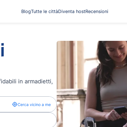
Blog
Tutte le città
Diventa host
Recensioni
i
dabili in armadietti,
Cerca vicino a me