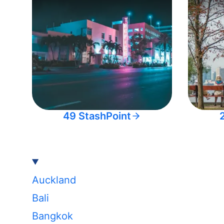
49 StashPoint
Auckland
Bali
Bangkok