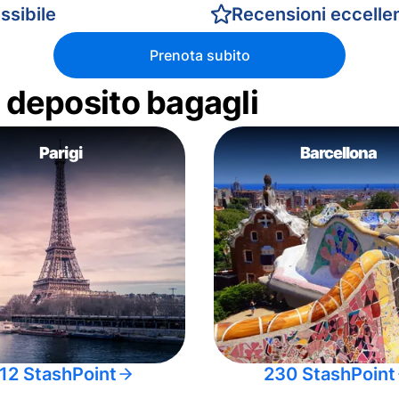
ssibile
Recensioni eccellen
Prenota subito
di deposito bagagli
Parigi
Barcellona
12 StashPoint
230 StashPoint