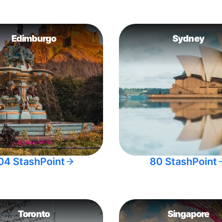
Edimburgo
Sydney
04 StashPoint
80 StashPoint
Toronto
Singapore