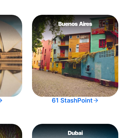
Buenos Aires
61 StashPoint
Dubai