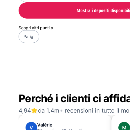
Mostra i depositi disponibil
Scopri altri punti a
Parigi
Perché i clienti ci affi
4,94
da 1.4m+ recensioni in tutto il m
Valérie
V
M