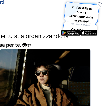
ti
Ottieni il 5% di
sconto
prenotando dalla
nostra app!
Usa il codice coupon:
GETAPP5
Che tu stia organizzando la
sa per te. 🌍✨