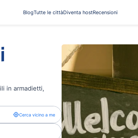
Blog
Tutte le città
Diventa host
Recensioni
i
li in armadietti,
Cerca vicino a me