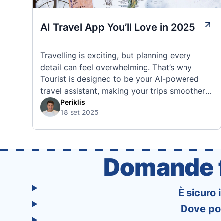
AI Travel App You’ll Love in 2025
Travelling is exciting, but planning every
detail can feel overwhelming. That’s why
Tourist is designed to be your AI-powered
travel assistant, making your trips smoother,
smarter, and stress-free. 🧭 What Makes the
Periklis
18 set 2025
Tourist App Unique? Unlike standard travel
apps, Tourist combines powerful tools into
one easy-to-use platform: With Tourist, your
trip planning becomes as exciting …
Domande f
È sicuro 
Dove pos