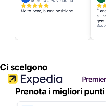
18 ore fa a Pl. Vendôme
Molto bene, buona posizione
È and
all'i
genti
Scopr
anche
la sa
siste
Ci scelgono
Prenota i migliori punti