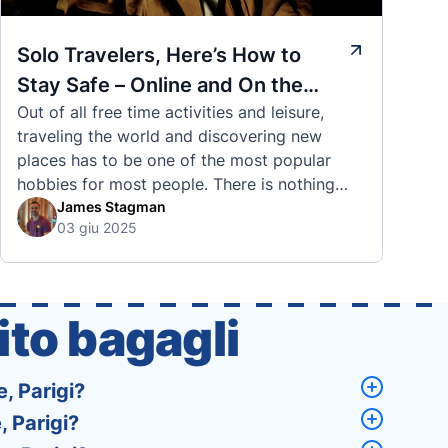
Solo Travelers, Here’s How to
Stay Safe – Online and On the
Out of all free time activities and leisure,
Road
traveling the world and discovering new
places has to be one of the most popular
hobbies for most people. There is nothing
quite like visiting a brand new city, country,
James Stagman
03 giu 2025
or region and experiencing the culture, the
traditions, the languages, and everything else
that a completely new …
to bagagli
, Parigi?
 Parigi?