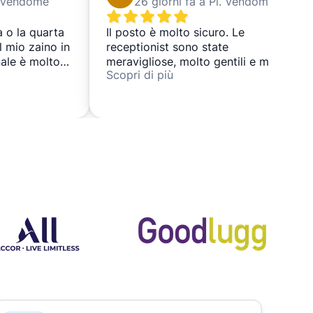
l. Vendôme
26 giorni fa a Pl. Vendôme
a o la quarta
Il posto è molto sicuro. Le
l mio zaino in
receptionist sono state
nale è molto
meravigliose, molto gentili e molto
Scopri di più
 servizio è
educate. Raccomando vivamente
tel si trova in
Stasher!
entrale e
inare che per
ici.