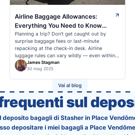
Airline Baggage Allowances:
Everything You Need to Know
Planning a trip? Don’t get caught out by
Before You Fly
surprise baggage fees or last-minute
repacking at the check-in desk. Airline
luggage rules can vary wildly — even within
the same country or alliance. That’s why
James Stagman
30 mag 2025
we’ve created a detailed set of guides to help
you navigate the cabin and checked baggage
policies of over 30 international …
Vai al blog
requenti sul deposi
il deposito bagagli di Stasher in Place Vendôme
so depositare i miei bagagli a Place Vendôme,