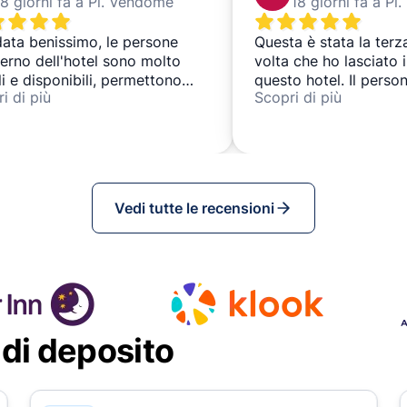
8 giorni fa a Pl. Vendôme
18 giorni fa a P
ata benissimo, le persone
Questa è stata la terz
nterno dell'hotel sono molto
volta che ho lasciato i
li e disponibili, permettono
questo hotel. Il perso
i di più
Scopri di più
 di sfruttare qualche minuto
cordiale e attento, e il
letta per rilassarsi e/o
efficiente. Inoltre, l'ho
mare le valige
una posizione molto c
comoda, sia per camm
prendere i mezzi pubbl
Vedi tutte le recensioni
 di deposito