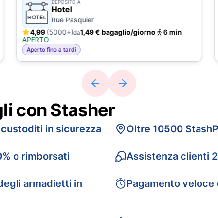
DEPOSITO A
Hotel
Rue Pasquier
4,99
(5000+)
1,49 € bagaglio/giorno
6 min
da
APERTO
Aperto fino a tardi
gli con Stasher
 custoditi in sicurezza
Oltre 10500 StashP
0% o rimborsati
Assistenza clienti 
egli armadietti in
Pagamento veloce 