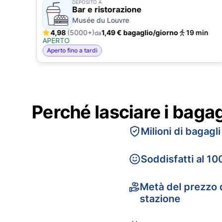
DEPOSITO A
Bar e ristorazione
Musée du Louvre
4,98
(5000+)
1,49 € bagaglio/giorno
19 min
da
APERTO
Aperto fino a tardi
Perché lasciare i baga
Milioni di bagagli
Soddisfatti al 10
Metà del prezzo d
stazione