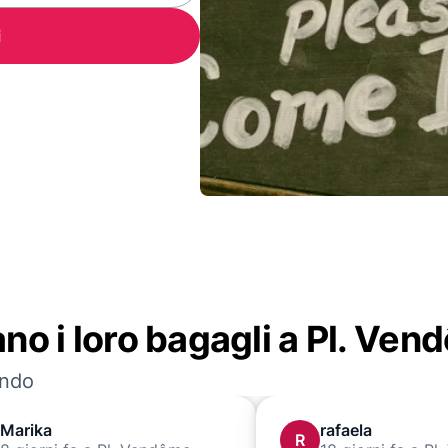
i
dano i loro bagagli a Pl. Ve
ondo
Marika
rafaela
R