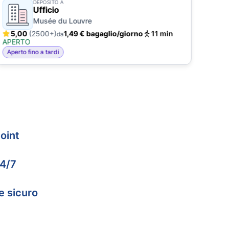
DEPOSITO A
Ufficio
Musée du Louvre
5,00
(2500+)
1,49 € bagaglio/giorno
11 min
4,
da
APERTO
APE
Aperto fino a tardi
Aper
oint
24/7
e sicuro