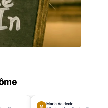
ndôme
Maria Valdecir
M