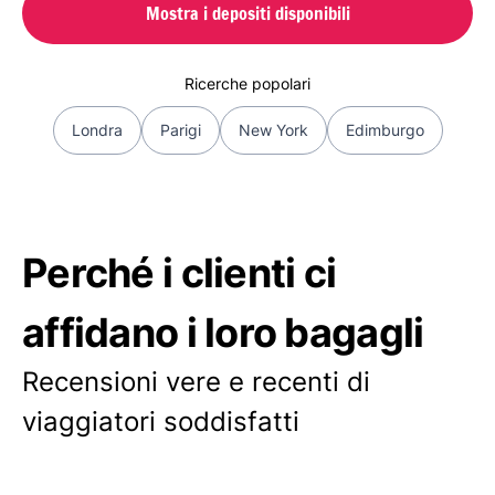
Mostra i depositi disponibili
Ricerche popolari
Londra
Parigi
New York
Edimburgo
Perché i clienti ci
affidano i loro bagagli
Recensioni vere e recenti di
viaggiatori soddisfatti