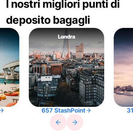
I nostri migliori punti di
deposito bagagli
Londra
657 StashPoint
31