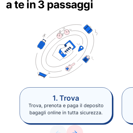
a te in 3 passaggi
1. Trova
Trova, prenota e paga il deposito
bagagli online in tutta sicurezza.