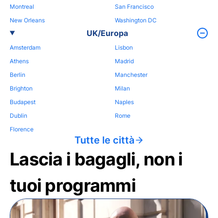
Montreal
San Francisco
New Orleans
Washington DC
UK/Europa
Amsterdam
Lisbon
Athens
Madrid
Berlin
Manchester
Brighton
Milan
Budapest
Naples
Dublin
Rome
Florence
Tutte le città
Lascia i bagagli, non i
tuoi programmi