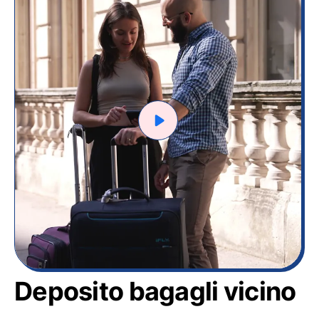
Deposito bagagli vicino