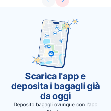
Scarica l'app e
deposita i bagagli già
da oggi
Deposito bagagli ovunque con l'app