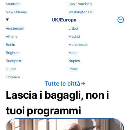
Montreal
San Francisco
New Orleans
Washington DC
UK/Europa
Amsterdam
Lisbon
Athens
Madrid
Berlin
Manchester
Brighton
Milan
Budapest
Naples
Dublin
Rome
Florence
Tutte le città
Lascia i bagagli, non i
tuoi programmi