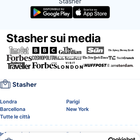
Stasher
Stasher sui media
Londra
Parigi
Barcellona
New York
Tutte le città
Informazioni
Prezzi