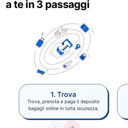
a te in 3 passaggi
1. Trova
Trova, prenota e paga il deposito
bagagli online in tutta sicurezza.