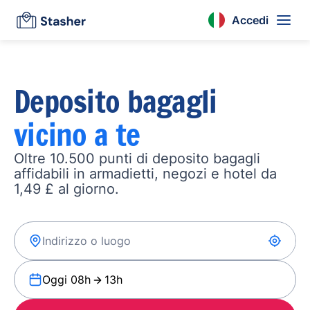
Accedi
Deposito bagagli
vicino a te
Oltre 10.500 punti di deposito bagagli
affidabili in armadietti, negozi e hotel da
1,49 £ al giorno.
Oggi 08h
13h