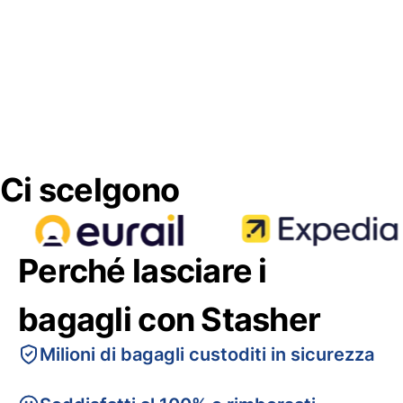
Ci scelgono
Perché lasciare i
bagagli con Stasher
Milioni di bagagli custoditi in sicurezza