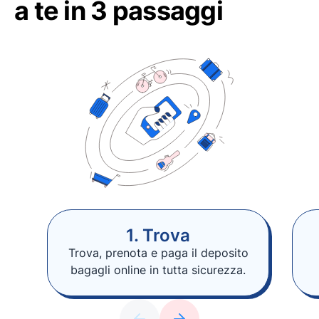
a te in 3 passaggi
1. Trova
Trova, prenota e paga il deposito
bagagli online in tutta sicurezza.