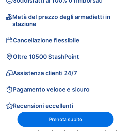
Soddisfatti al 100% o rimborsati
Metà del prezzo degli armadietti in
stazione
Cancellazione flessibile
Oltre 10500 StashPoint
Assistenza clienti 24/7
Pagamento veloce e sicuro
Recensioni eccellenti
Prenota subito