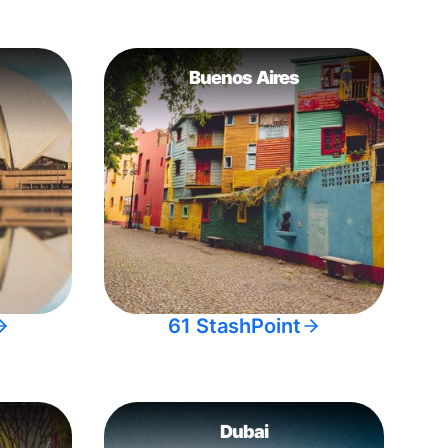
Buenos Aires
61 StashPoint
Dubai