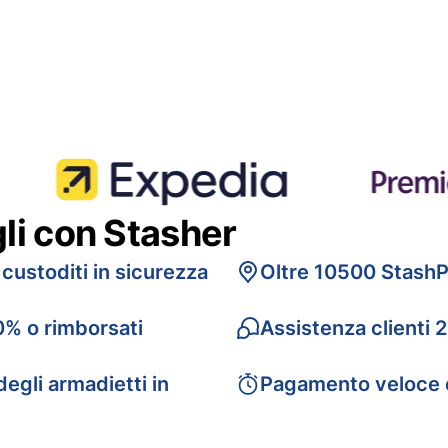
gli con Stasher
 custoditi in sicurezza
Oltre 10500 StashP
0% o rimborsati
Assistenza clienti 
egli armadietti in
Pagamento veloce 