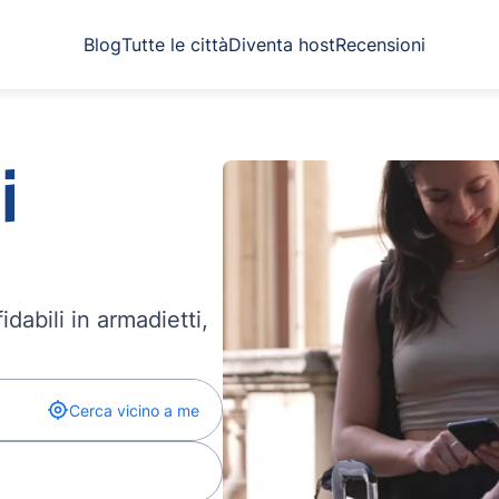
Blog
Tutte le città
Diventa host
Recensioni
i
dabili in armadietti,
Cerca vicino a me