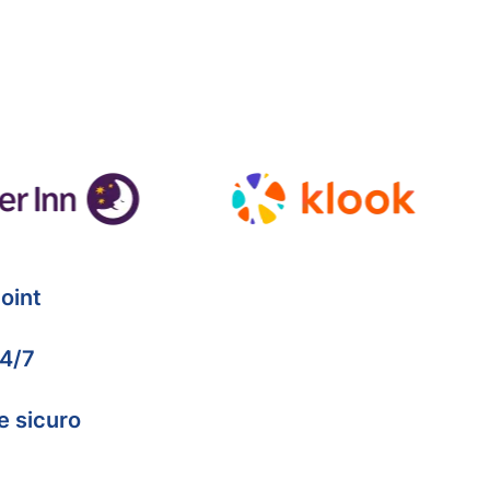
oint
24/7
e sicuro