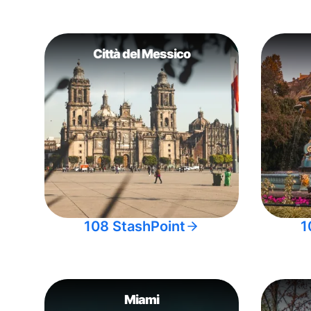
Città del Messico
108 StashPoint
1
Miami