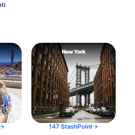
ti
New York
147 StashPoint