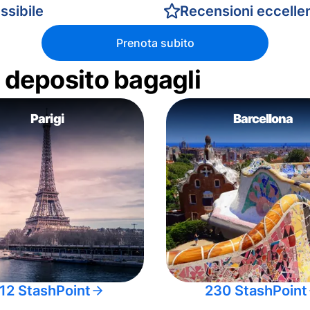
ssibile
Recensioni eccellen
Prenota subito
di deposito bagagli
Parigi
Barcellona
12 StashPoint
230 StashPoint