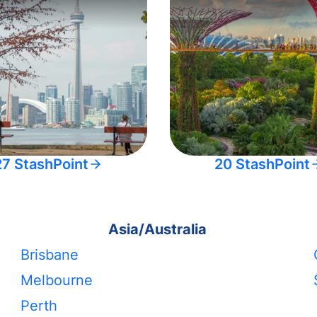
27 StashPoint
20 StashPoint
Asia/Australia
Brisbane
Melbourne
Perth