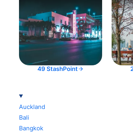
49 StashPoint
Auckland
Bali
Bangkok