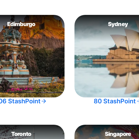
Edimburgo
Sydney
06 StashPoint
80 StashPoint
Toronto
Singapore