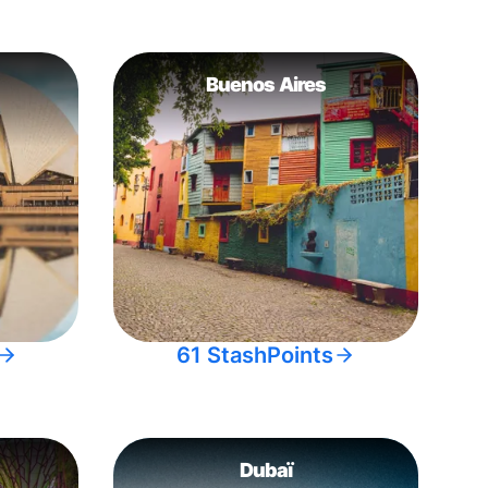
Buenos Aires
61 StashPoints
Dubaï