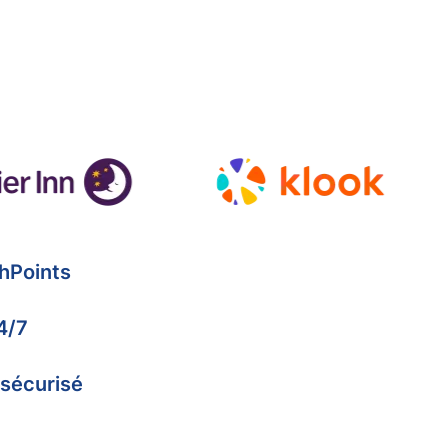
hPoints
4/7
 sécurisé