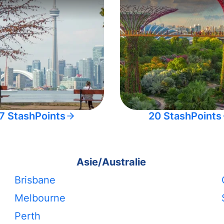
7 StashPoints
20 StashPoints
Asie/Australie
Brisbane
Melbourne
Perth