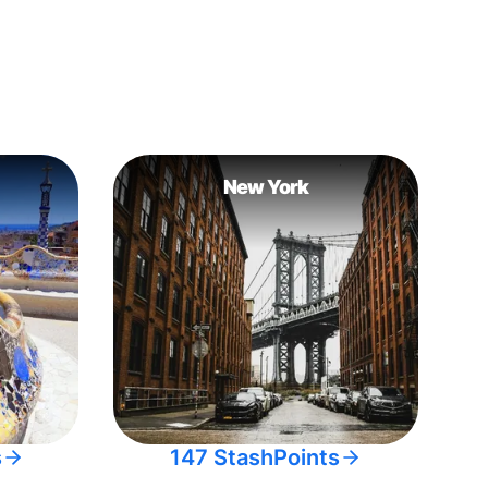
New York
s
147 StashPoints