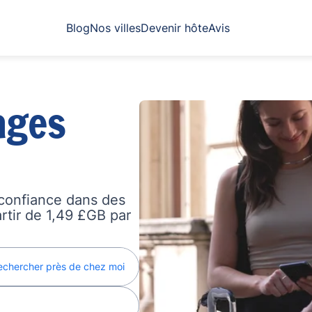
Blog
Nos villes
Devenir hôte
Avis
ages
confiance dans des
artir de 1,49 £GB par
echercher près de chez moi