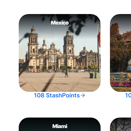
Mexico
108 StashPoints
1
Miami