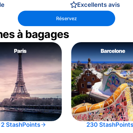
le
Excellents avis
Réservez
nes à bagages
Paris
Barcelone
12 StashPoints
230 StashPoint