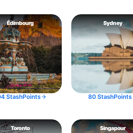
Édimbourg
Sydney
04 StashPoints
80 StashPoints
Toronto
Singapour