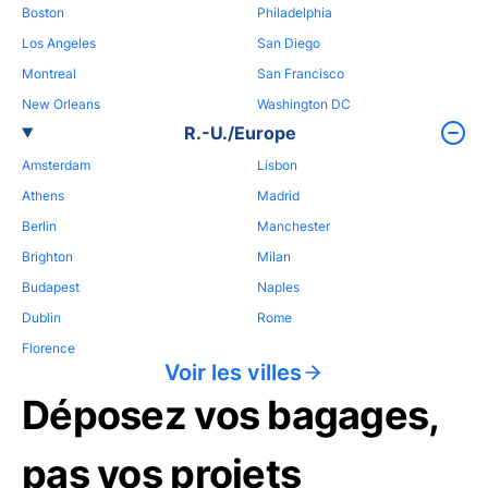
Boston
Philadelphia
Los Angeles
San Diego
Montreal
San Francisco
New Orleans
Washington DC
R.-U./Europe
Amsterdam
Lisbon
Athens
Madrid
Berlin
Manchester
Brighton
Milan
Budapest
Naples
Dublin
Rome
Florence
Voir les villes
Déposez vos bagages,
pas vos projets