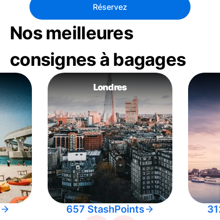
Réservez
Nos meilleures
consignes à bagages
Londres
657 StashPoints
31