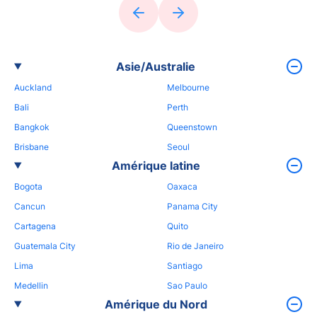
Asie/Australie
Auckland
Melbourne
Bali
Perth
Bangkok
Queenstown
Brisbane
Seoul
Amérique latine
Bogota
Oaxaca
Cancun
Panama City
Cartagena
Quito
Guatemala City
Rio de Janeiro
Lima
Santiago
Medellin
Sao Paulo
Amérique du Nord