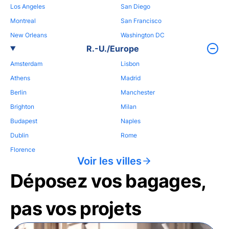
Los Angeles
San Diego
Montreal
San Francisco
New Orleans
Washington DC
R.-U./Europe
Amsterdam
Lisbon
Athens
Madrid
Berlin
Manchester
Brighton
Milan
Budapest
Naples
Dublin
Rome
Florence
Voir les villes
Déposez vos bagages,
pas vos projets