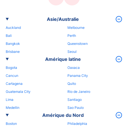
Asie/Australie
Auckland
Melbourne
Bali
Perth
Bangkok
Queenstown
Brisbane
Seoul
Amérique latine
Bogota
Oaxaca
Cancun
Panama City
Cartagena
Quito
Guatemala City
Rio de Janeiro
Lima
Santiago
Medellin
Sao Paulo
Amérique du Nord
Boston
Philadelphia