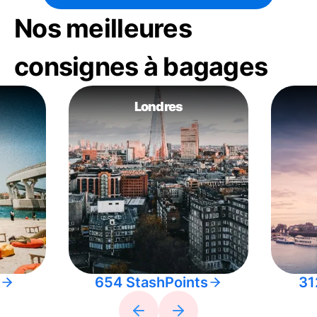
Nos meilleures
consignes à bagages
Londres
654 StashPoints
31