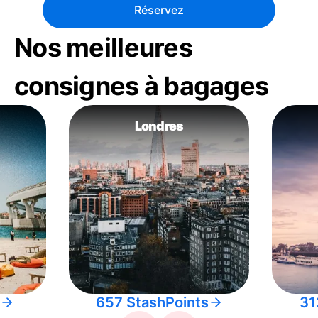
Réservez
Nos meilleures
consignes à bagages
Londres
657 StashPoints
31