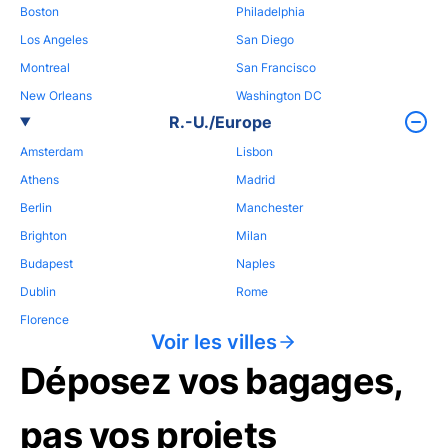
Boston
Philadelphia
Los Angeles
San Diego
Montreal
San Francisco
New Orleans
Washington DC
R.-U./Europe
Amsterdam
Lisbon
Athens
Madrid
Berlin
Manchester
Brighton
Milan
Budapest
Naples
Dublin
Rome
Florence
Voir les villes
Déposez vos bagages,
pas vos projets