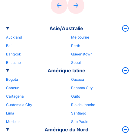
Asie/Australie
Auckland
Melbourne
Bali
Perth
Bangkok
Queenstown
Brisbane
Seoul
Amérique latine
Bogota
Oaxaca
Cancun
Panama City
Cartagena
Quito
Guatemala City
Rio de Janeiro
Lima
Santiago
Medellin
Sao Paulo
Amérique du Nord