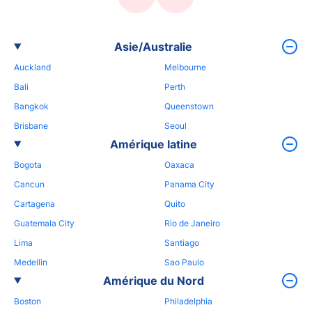
Asie/Australie
Auckland
Melbourne
Bali
Perth
Bangkok
Queenstown
Brisbane
Seoul
Amérique latine
Bogota
Oaxaca
Cancun
Panama City
Cartagena
Quito
Guatemala City
Rio de Janeiro
Lima
Santiago
Medellin
Sao Paulo
Amérique du Nord
Boston
Philadelphia