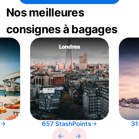
Nos meilleures
consignes à bagages
Londres
657 StashPoints
31