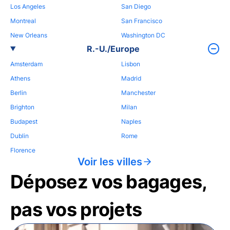
Los Angeles
San Diego
Montreal
San Francisco
New Orleans
Washington DC
R.-U./Europe
Amsterdam
Lisbon
Athens
Madrid
Berlin
Manchester
Brighton
Milan
Budapest
Naples
Dublin
Rome
Florence
Voir les villes
Déposez vos bagages,
pas vos projets