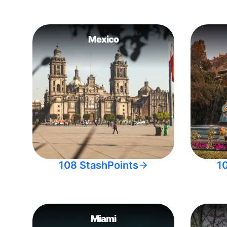
Mexico
108 StashPoints
1
Miami