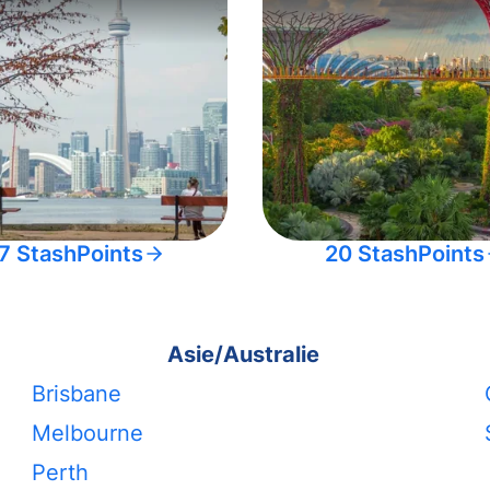
7 StashPoints
20 StashPoints
Asie/Australie
Brisbane
Melbourne
Perth