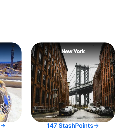
New York
147 StashPoints