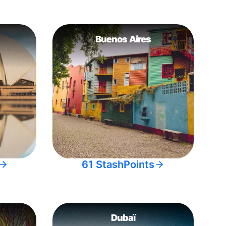
Buenos Aires
61 StashPoints
Dubaï