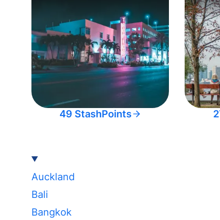
49 StashPoints
2
Auckland
Bali
Bangkok