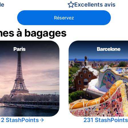
le
Excellents avis
Réservez
nes à bagages
Paris
Barcelone
12 StashPoints
231 StashPoints