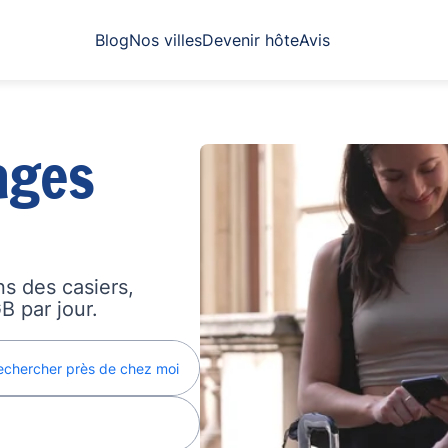
Blog
Nos villes
Devenir hôte
Avis
ages
s des casiers,
B par jour.
echercher près de chez moi