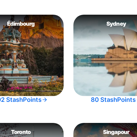
Édimbourg
Sydney
02 StashPoints
80 StashPoints
Toronto
Singapour