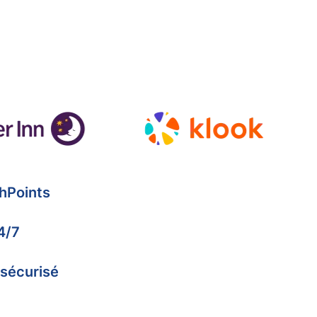
hPoints
4/7
 sécurisé