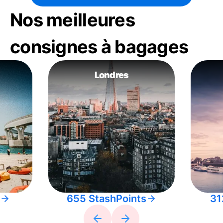
Nos meilleures
consignes à bagages
Londres
655 StashPoints
31