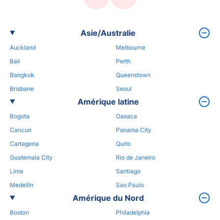
Asie/Australie
Auckland
Melbourne
Bali
Perth
Bangkok
Queenstown
Brisbane
Seoul
Amérique latine
Bogota
Oaxaca
Cancun
Panama City
Cartagena
Quito
Guatemala City
Rio de Janeiro
Lima
Santiago
Medellin
Sao Paulo
Amérique du Nord
Boston
Philadelphia