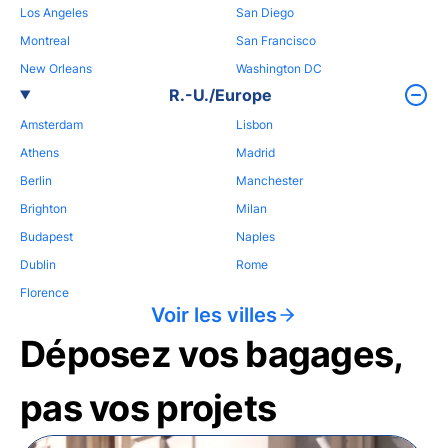
Los Angeles
San Diego
Montreal
San Francisco
New Orleans
Washington DC
R.-U./Europe
Amsterdam
Lisbon
Athens
Madrid
Berlin
Manchester
Brighton
Milan
Budapest
Naples
Dublin
Rome
Florence
Voir les villes
Déposez vos bagages,
pas vos projets