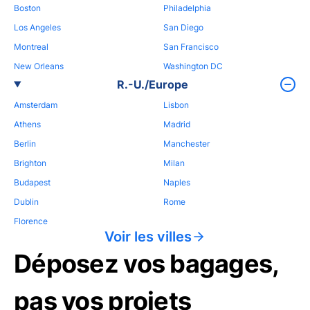
Boston
Philadelphia
Los Angeles
San Diego
Montreal
San Francisco
New Orleans
Washington DC
R.-U./Europe
Amsterdam
Lisbon
Athens
Madrid
Berlin
Manchester
Brighton
Milan
Budapest
Naples
Dublin
Rome
Florence
Voir les villes
Déposez vos bagages,
pas vos projets