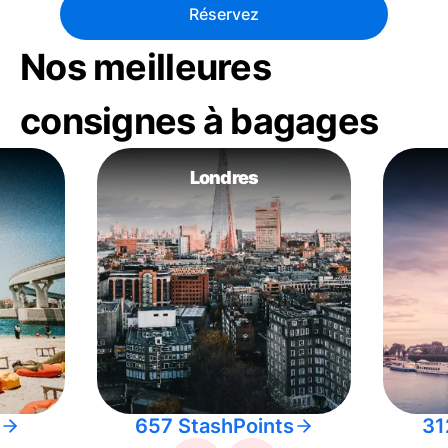
Réservez
Nos meilleures
consignes à bagages
Londres
657 StashPoints
31