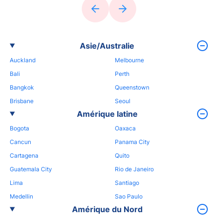
Asie/Australie
Auckland
Melbourne
Bali
Perth
Bangkok
Queenstown
Brisbane
Seoul
Amérique latine
Bogota
Oaxaca
Cancun
Panama City
Cartagena
Quito
Guatemala City
Rio de Janeiro
Lima
Santiago
Medellin
Sao Paulo
Amérique du Nord