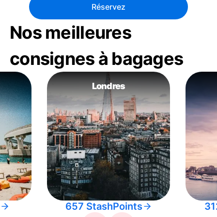
Réservez
Nos meilleures
consignes à bagages
Londres
657 StashPoints
31