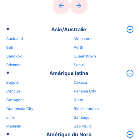
Asie/Australie
Auckland
Melbourne
Bali
Perth
Bangkok
Queenstown
Brisbane
Seoul
Amérique latine
Bogota
Oaxaca
Cancun
Panama City
Cartagena
Quito
Guatemala City
Rio de Janeiro
Lima
Santiago
Medellin
Sao Paulo
Amérique du Nord