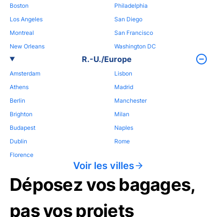
Boston
Philadelphia
Los Angeles
San Diego
Montreal
San Francisco
New Orleans
Washington DC
R.-U./Europe
Amsterdam
Lisbon
Athens
Madrid
Berlin
Manchester
Brighton
Milan
Budapest
Naples
Dublin
Rome
Florence
Voir les villes
Déposez vos bagages,
pas vos projets