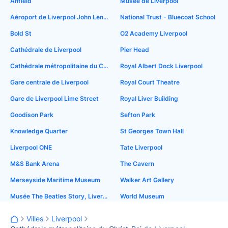
Anfield
Musée de Liverpool
Aéroport de Liverpool John Lennon
National Trust - Bluecoat School
Bold St
O2 Academy Liverpool
Cathédrale de Liverpool
Pier Head
Cathédrale métropolitaine du Christ-Roi de Liverpool
Royal Albert Dock Liverpool
Gare centrale de Liverpool
Royal Court Theatre
Gare de Liverpool Lime Street
Royal Liver Building
Goodison Park
Sefton Park
Knowledge Quarter
St Georges Town Hall
Liverpool ONE
Tate Liverpool
M&S Bank Arena
The Cavern
Merseyside Maritime Museum
Walker Art Gallery
Musée The Beatles Story, Liverpool
World Museum
Villes
Liverpool