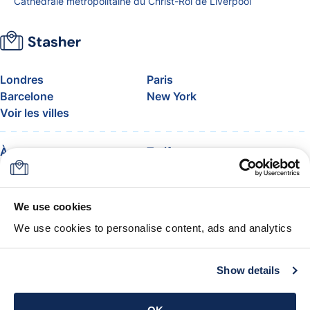
Cathédrale métropolitaine du Christ-Roi de Liverpool
Londres
Paris
Barcelone
New York
Voir les villes
À propos
Tarifs
FAQ
Assistance
Blog
Rejoignez le programme
d’affiliation Stasher
We use cookies
Franchise de bagages en
We use cookies to personalise content, ads and analytics
avion
La garantie Stasher
Conditions générales
Show details
Obtenir l’app