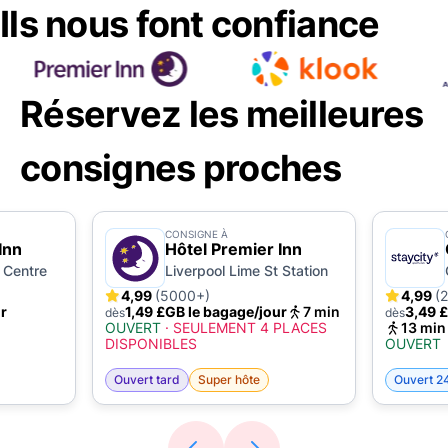
Ils nous font confiance
Réservez les meilleures
consignes proches
CONSIGNE À
Inn
Hôtel Premier Inn
 Centre
Liverpool Lime St Station
4,99
(5000+)
4,99
(
r
1,49 £GB le bagage/jour
7 min
3,49 
dès
dès
OUVERT
·
SEULEMENT 4 PLACES
13 min
DISPONIBLES
OUVERT
Ouvert tard
Super hôte
Ouvert 2