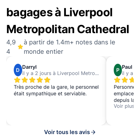
bagages à Liverpool
Metropolitan Cathedral
4,9
à partir de 1.4m+ notes dans le
4
monde entier
Darryl
Paul
D
P
il y a 2 jours à Liverpool Metropolitan Cathedral
Très proche de la gare, le personnel
Personnel 
était sympathique et serviable.
emplacemen
depuis la g
Voir plus
bonnes éta
le recomma
monde.
Voir tous les avis