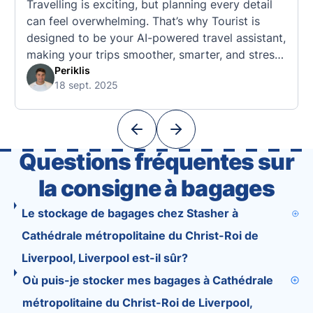
Travelling is exciting, but planning every detail
can feel overwhelming. That’s why Tourist is
designed to be your AI-powered travel assistant,
making your trips smoother, smarter, and stress-
free. 🧭 What Makes the Tourist App Unique?
Periklis
18 sept. 2025
Unlike standard travel apps, Tourist combines
powerful tools into one easy-to-use platform:
With Tourist, your trip planning becomes as
exciting …
Questions fréquentes sur
la consigne à bagages
Le stockage de bagages chez Stasher à
Cathédrale métropolitaine du Christ-Roi de
Liverpool, Liverpool est-il sûr?
Où puis-je stocker mes bagages à Cathédrale
métropolitaine du Christ-Roi de Liverpool,