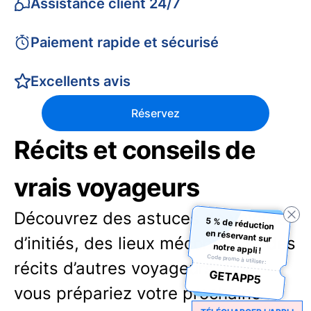
Assistance client 24/7
Paiement rapide et sécurisé
Excellents avis
Réservez
Récits et conseils de
vrais voyageurs
Découvrez des astuces de voyage
5 % de réduction
en réservant sur
d’initiés, des lieux méconnus et des
notre appli !
Code promo à utiliser :
récits d’autres voyageurs. Que
GETAPP5
vous prépariez votre prochaine