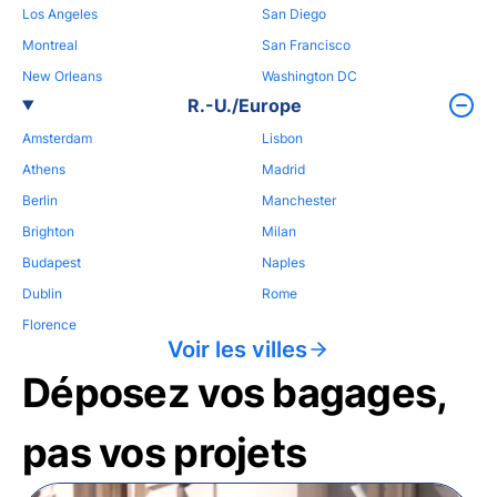
Los Angeles
San Diego
Montreal
San Francisco
New Orleans
Washington DC
R.-U./Europe
Amsterdam
Lisbon
Athens
Madrid
Berlin
Manchester
Brighton
Milan
Budapest
Naples
Dublin
Rome
Florence
Voir les villes
Déposez vos bagages,
pas vos projets