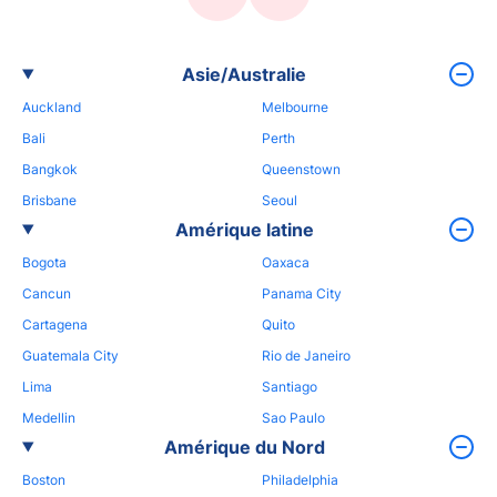
Asie/Australie
Auckland
Melbourne
Bali
Perth
Bangkok
Queenstown
Brisbane
Seoul
Amérique latine
Bogota
Oaxaca
Cancun
Panama City
Cartagena
Quito
Guatemala City
Rio de Janeiro
Lima
Santiago
Medellin
Sao Paulo
Amérique du Nord
Boston
Philadelphia