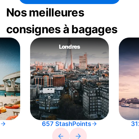
Nos meilleures
consignes à bagages
Londres
657 StashPoints
31