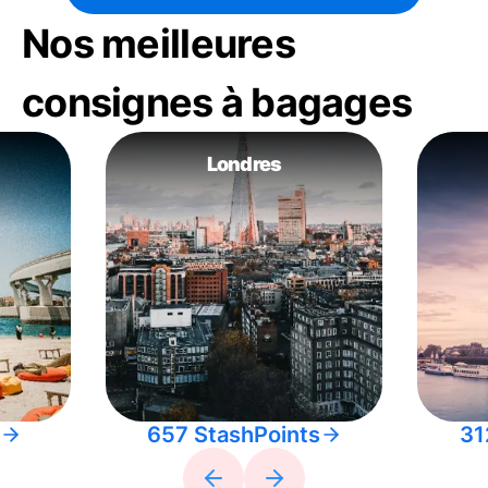
Nos meilleures
consignes à bagages
Londres
657 StashPoints
31