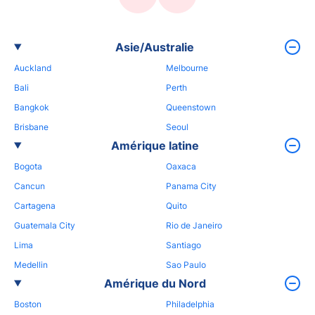
Asie/Australie
Auckland
Melbourne
Bali
Perth
Bangkok
Queenstown
Brisbane
Seoul
Amérique latine
Bogota
Oaxaca
Cancun
Panama City
Cartagena
Quito
Guatemala City
Rio de Janeiro
Lima
Santiago
Medellin
Sao Paulo
Amérique du Nord
Boston
Philadelphia