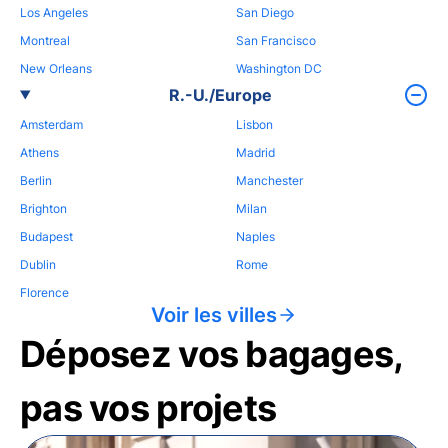
Los Angeles
San Diego
Montreal
San Francisco
New Orleans
Washington DC
R.-U./Europe
Amsterdam
Lisbon
Athens
Madrid
Berlin
Manchester
Brighton
Milan
Budapest
Naples
Dublin
Rome
Florence
Voir les villes
Déposez vos bagages,
pas vos projets