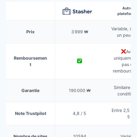
Autres
plateform
Variable, so
Prix
3 999 ₩
un peu pl
Avoir
Remboursemen
uniquement
t
pas de
remboursem
Similaire (s
Garantie
190 000 ₩
condition
Entre 2,5 et 
Note Trustpilot
4,8 / 5
5
Nombre de sites
10594
Variable