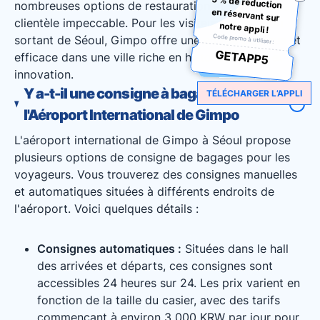
5 % de réduction
en réservant sur
nombreuses options de restauration et son service
clientèle impeccable. Pour les visiteurs entrant ou
notre appli !
Code promo à utiliser :
sortant de Séoul, Gimpo offre une entrée pratique et
GETAPP5
efficace dans une ville riche en histoire, culture et
innovation.
Y a-t-il une consigne à bagages à
TÉLÉCHARGER L’APPLI
l'Aéroport International de Gimpo
L'aéroport international de Gimpo à Séoul propose
plusieurs options de consigne de bagages pour les
voyageurs. Vous trouverez des consignes manuelles
et automatiques situées à différents endroits de
l'aéroport. Voici quelques détails :
Consignes automatiques :
Situées dans le hall
des arrivées et départs, ces consignes sont
accessibles 24 heures sur 24. Les prix varient en
fonction de la taille du casier, avec des tarifs
commençant à environ 3 000 KRW par jour pour