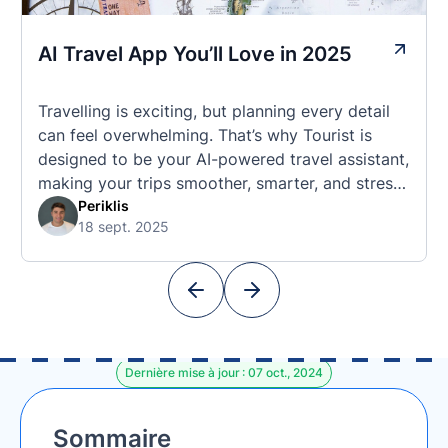
AI Travel App You’ll Love in 2025
Travelling is exciting, but planning every detail
can feel overwhelming. That’s why Tourist is
designed to be your AI-powered travel assistant,
making your trips smoother, smarter, and stress-
free. 🧭 What Makes the Tourist App Unique?
Periklis
18 sept. 2025
Unlike standard travel apps, Tourist combines
powerful tools into one easy-to-use platform:
With Tourist, your trip planning becomes as
exciting …
Dernière mise à jour : 07 oct., 2024
Sommaire