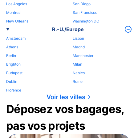
Los Angeles
San Diego
Montreal
San Francisco
New Orleans
Washington DC
R.-U./Europe
Amsterdam
Lisbon
Athens
Madrid
Berlin
Manchester
Brighton
Milan
Budapest
Naples
Dublin
Rome
Florence
Voir les villes
Déposez vos bagages,
pas vos projets