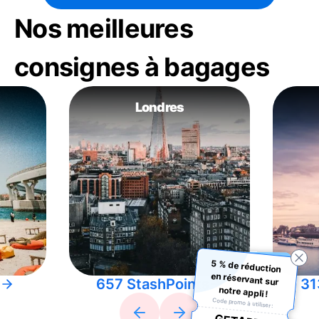
Nos meilleures
consignes à bagages
Londres
5 % de réduction
en réservant sur
657 StashPoints
31
notre appli !
Code promo à utiliser :