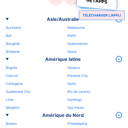
GETAPP5
TÉLÉCHARGER L’APPLI
Asie/Australie
Auckland
Melbourne
Bali
Perth
Bangkok
Queenstown
Brisbane
Seoul
Amérique latine
Bogota
Oaxaca
Cancun
Panama City
Cartagena
Quito
Guatemala City
Rio de Janeiro
Lima
Santiago
Medellin
Sao Paulo
Amérique du Nord
Boston
Philadelphia