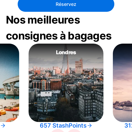
Réservez
Nos meilleures
consignes à bagages
Londres
657 StashPoints
31