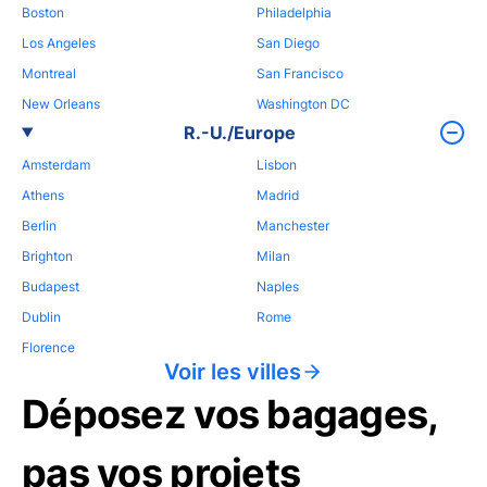
Boston
Philadelphia
Los Angeles
San Diego
Montreal
San Francisco
New Orleans
Washington DC
R.-U./Europe
Amsterdam
Lisbon
Athens
Madrid
Berlin
Manchester
Brighton
Milan
Budapest
Naples
Dublin
Rome
Florence
Voir les villes
Déposez vos bagages,
pas vos projets