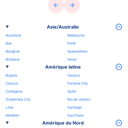
Asie/Australie
Auckland
Melbourne
Bali
Perth
Bangkok
Queenstown
Brisbane
Seoul
Amérique latine
Bogota
Oaxaca
Cancun
Panama City
Cartagena
Quito
Guatemala City
Rio de Janeiro
Lima
Santiago
Medellin
Sao Paulo
Amérique du Nord