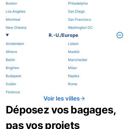
Boston
Philadelphia
Los Angeles
San Diego
Montreal
San Francisco
New Orleans
Washington DC
R.-U./Europe
Amsterdam
Lisbon
Athens
Madrid
Berlin
Manchester
Brighton
Milan
Budapest
Naples
Dublin
Rome
Florence
Voir les villes
Déposez vos bagages,
pas vos projets