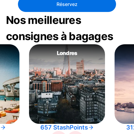
Réservez
Nos meilleures
consignes à bagages
Londres
657 StashPoints
31