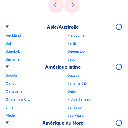
Asie/Australie
Auckland
Melbourne
Bali
Perth
Bangkok
Queenstown
Brisbane
Seoul
Amérique latine
Bogota
Oaxaca
Cancun
Panama City
Cartagena
Quito
Guatemala City
Rio de Janeiro
Lima
Santiago
Medellin
Sao Paulo
Amérique du Nord