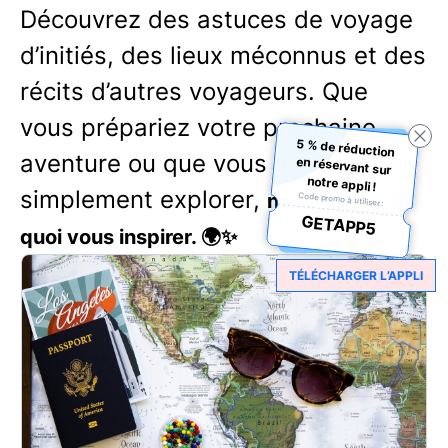
Découvrez des astuces de voyage
d’initiés, des lieux méconnus et des
récits d’autres voyageurs. Que
vous prépariez votre prochaine
5 % de réduction
en réservant sur
aventure ou que vous aimiez
notre appli !
simplement explorer,
notre blog a de
Code promo à utiliser :
GETAPP5
quoi vous inspirer. 🌍✨
TÉLÉCHARGER L’APPLI