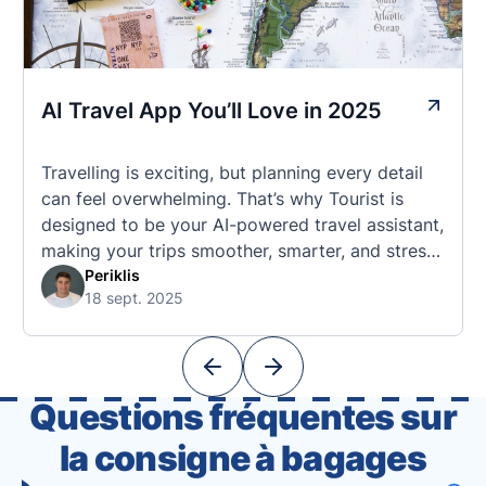
AI Travel App You’ll Love in 2025
Travelling is exciting, but planning every detail
can feel overwhelming. That’s why Tourist is
designed to be your AI-powered travel assistant,
making your trips smoother, smarter, and stress-
free. 🧭 What Makes the Tourist App Unique?
Periklis
18 sept. 2025
Unlike standard travel apps, Tourist combines
powerful tools into one easy-to-use platform:
With Tourist, your trip planning becomes as
exciting …
Questions fréquentes sur
la consigne à bagages