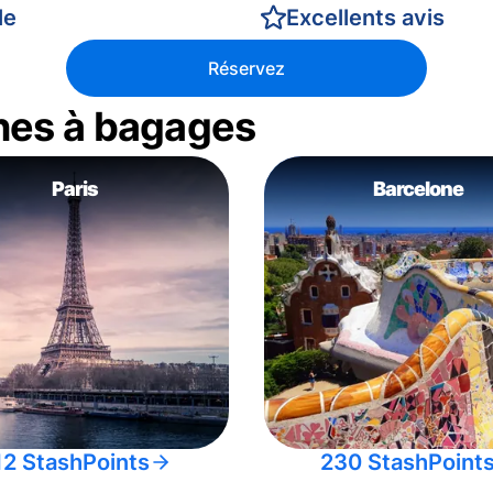
le
Excellents avis
Réservez
nes à bagages
Paris
Barcelone
12 StashPoints
230 StashPoint