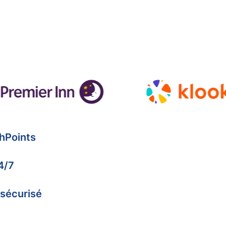
hPoints
4/7
 sécurisé