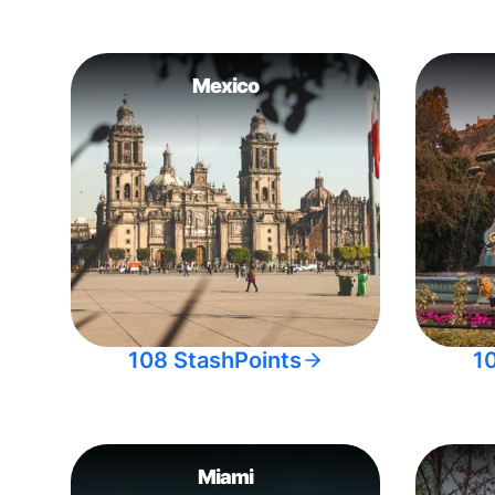
Mexico
108 StashPoints
1
Miami