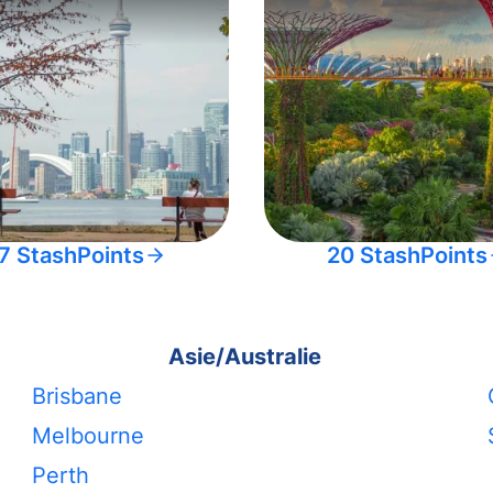
7 StashPoints
20 StashPoints
Asie/Australie
Brisbane
Melbourne
Perth