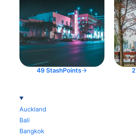
49 StashPoints
2
Auckland
Bali
Bangkok