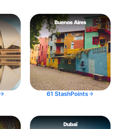
Buenos Aires
61 StashPoints
Dubaï