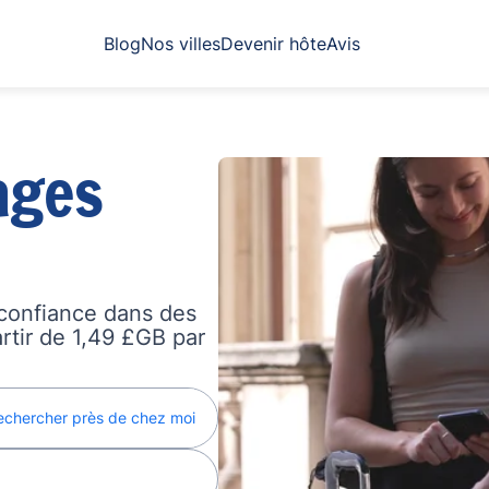
Blog
Nos villes
Devenir hôte
Avis
ages
confiance dans des
artir de 1,49 £GB par
echercher près de chez moi