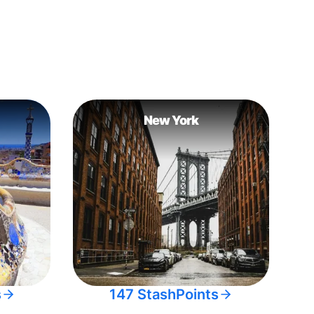
New York
s
147 StashPoints