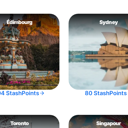
Édimbourg
Sydney
04 StashPoints
80 StashPoints
Toronto
Singapour