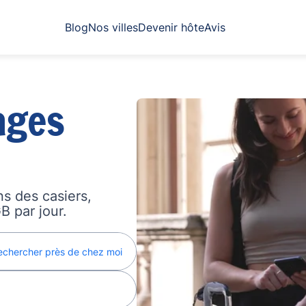
Blog
Nos villes
Devenir hôte
Avis
ages
s des casiers,
B par jour.
echercher près de chez moi