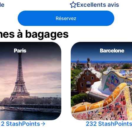
le
Excellents avis
Réservez
nes à bagages
Paris
Barcelone
12 StashPoints
232 StashPoint