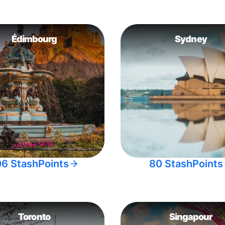
Édimbourg
Sydney
06 StashPoints
80 StashPoints
Toronto
Singapour