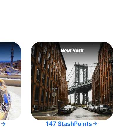
New York
s
147 StashPoints