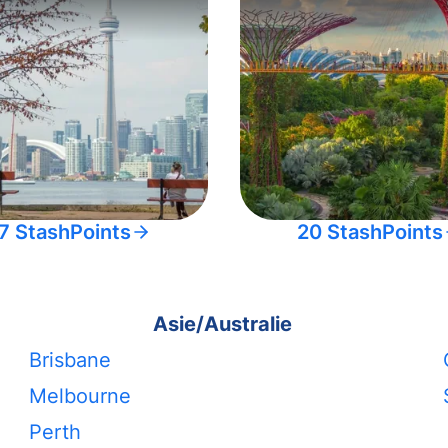
7 StashPoints
20 StashPoints
Asie/Australie
Brisbane
Melbourne
Perth