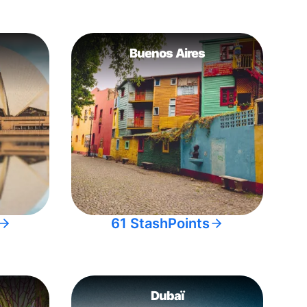
Buenos Aires
61 StashPoints
Dubaï