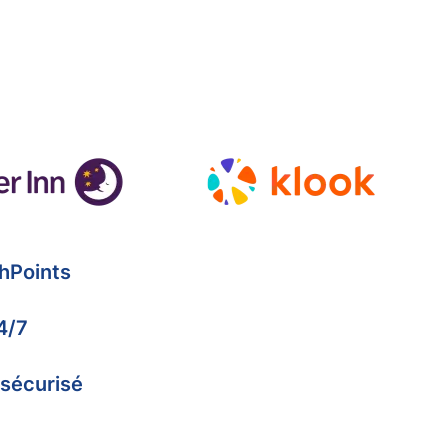
hPoints
4/7
 sécurisé