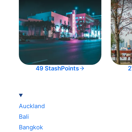
49 StashPoints
2
Auckland
Bali
Bangkok