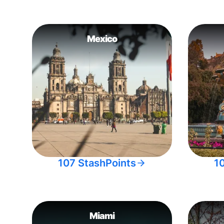
Mexico
107 StashPoints
1
Miami