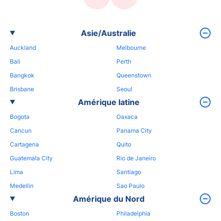
Asie/Australie
Auckland
Melbourne
Bali
Perth
Bangkok
Queenstown
Brisbane
Seoul
Amérique latine
Bogota
Oaxaca
Cancun
Panama City
Cartagena
Quito
Guatemala City
Rio de Janeiro
Lima
Santiago
Medellin
Sao Paulo
Amérique du Nord
Boston
Philadelphia