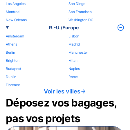
Los Angeles
San Diego
Montreal
San Francisco
New Orleans
Washington DC
R.-U./Europe
Amsterdam
Lisbon
Athens
Madrid
Berlin
Manchester
Brighton
Milan
Budapest
Naples
Dublin
Rome
Florence
Voir les villes
Déposez vos bagages,
pas vos projets