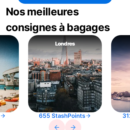
Nos meilleures
consignes à bagages
Londres
655 StashPoints
31