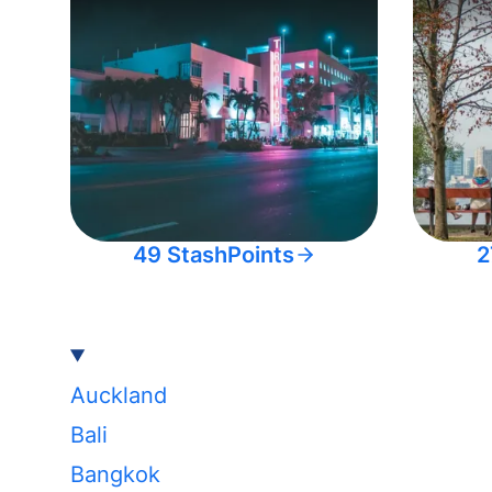
49 StashPoints
2
Auckland
Bali
Bangkok