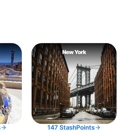
New York
s
147 StashPoints