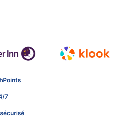
hPoints
4/7
 sécurisé