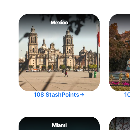
Mexico
108 StashPoints
1
Miami