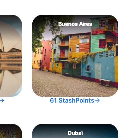
Buenos Aires
61 StashPoints
Dubaï