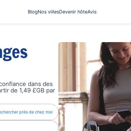
Blog
Nos villes
Devenir hôte
Avis
ages
confiance dans des
artir de 1,49 £GB par
echercher près de chez moi