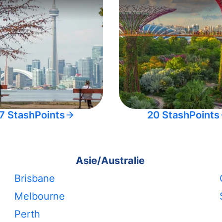
7 StashPoints
20 StashPoints
Asie/Australie
Brisbane
Melbourne
Perth