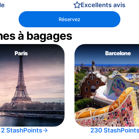
le
Excellents avis
Réservez
nes à bagages
Paris
Barcelone
12 StashPoints
230 StashPoint