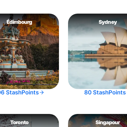
Édimbourg
Sydney
06 StashPoints
80 StashPoints
Toronto
Singapour