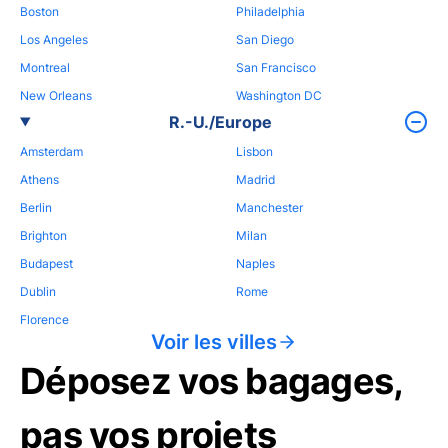
Boston
Philadelphia
Los Angeles
San Diego
Montreal
San Francisco
New Orleans
Washington DC
R.-U./Europe
Amsterdam
Lisbon
Athens
Madrid
Berlin
Manchester
Brighton
Milan
Budapest
Naples
Dublin
Rome
Florence
Voir les villes
Déposez vos bagages,
pas vos projets