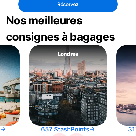
Réservez
Nos meilleures
consignes à bagages
Londres
657 StashPoints
31