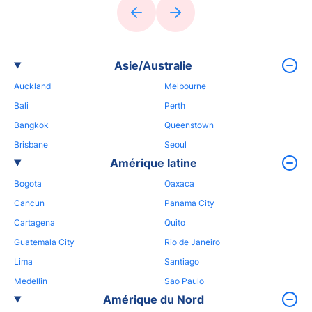
Asie/Australie
Auckland
Melbourne
Bali
Perth
Bangkok
Queenstown
Brisbane
Seoul
Amérique latine
Bogota
Oaxaca
Cancun
Panama City
Cartagena
Quito
Guatemala City
Rio de Janeiro
Lima
Santiago
Medellin
Sao Paulo
Amérique du Nord