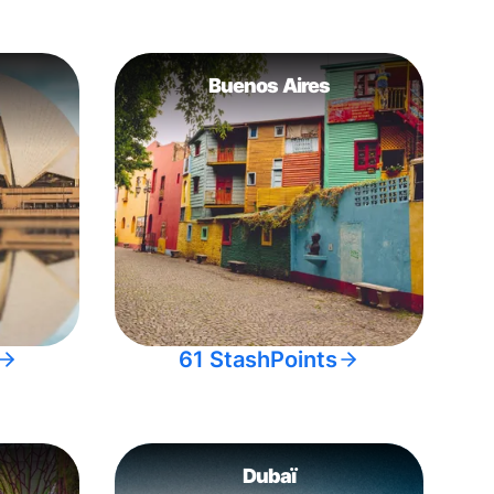
Buenos Aires
61 StashPoints
Dubaï