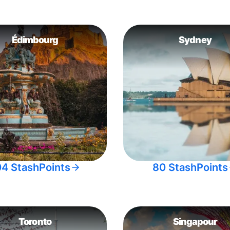
Édimbourg
Sydney
04 StashPoints
80 StashPoints
Toronto
Singapour