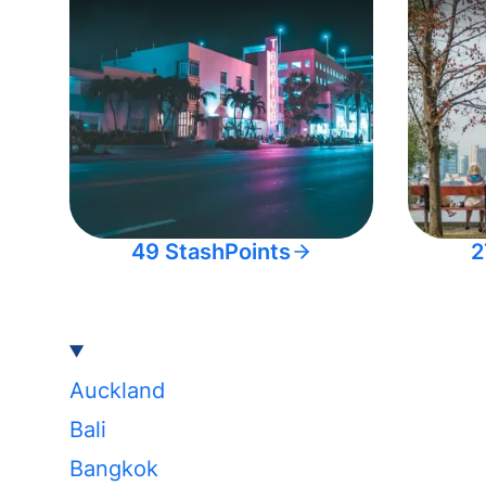
49 StashPoints
2
Auckland
Bali
Bangkok