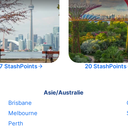
7 StashPoints
20 StashPoints
Asie/Australie
Brisbane
Melbourne
Perth