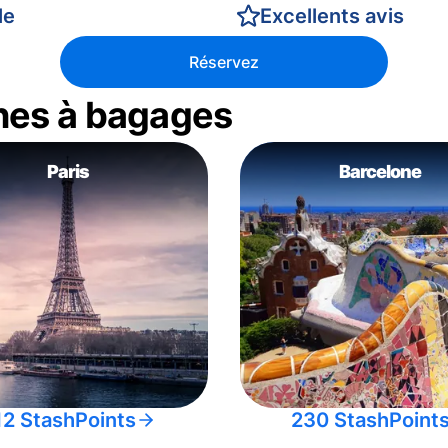
le
Excellents avis
Réservez
nes à bagages
Paris
Barcelone
12 StashPoints
230 StashPoint