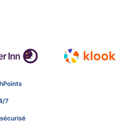
hPoints
4/7
 sécurisé