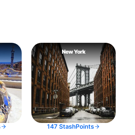
New York
s
147 StashPoints