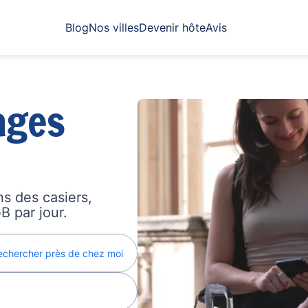
Blog
Nos villes
Devenir hôte
Avis
ages
s des casiers,
B par jour.
echercher près de chez moi