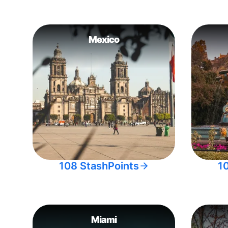
Mexico
108 StashPoints
1
Miami