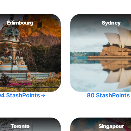
Édimbourg
Sydney
04 StashPoints
80 StashPoints
Toronto
Singapour