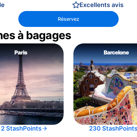
le
Excellents avis
Réservez
nes à bagages
Paris
Barcelone
12 StashPoints
230 StashPoint