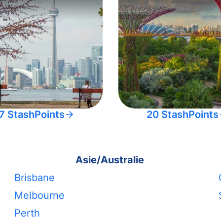
7 StashPoints
20 StashPoints
Asie/Australie
Brisbane
Melbourne
Perth