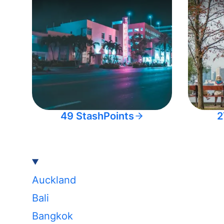
49 StashPoints
2
Auckland
Bali
Bangkok