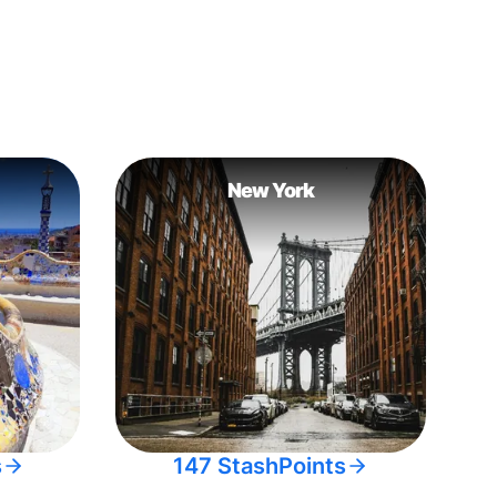
New York
s
147 StashPoints