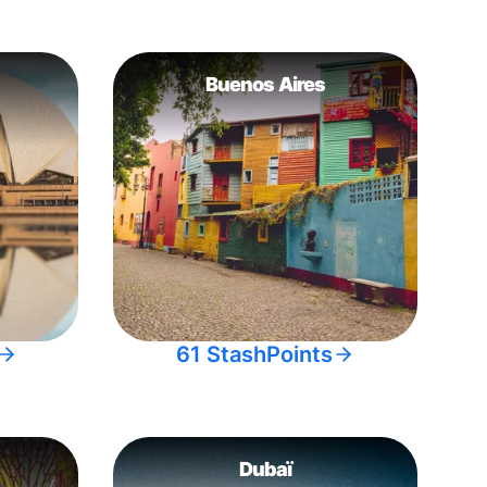
Buenos Aires
61 StashPoints
Dubaï