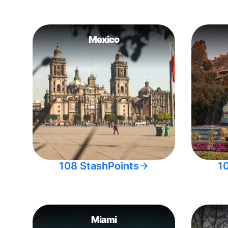
Mexico
108 StashPoints
1
Miami