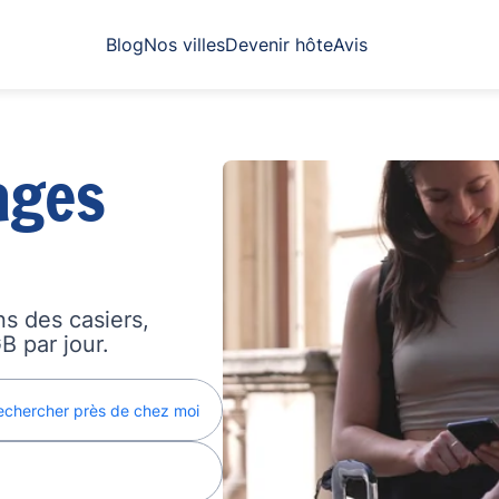
Blog
Nos villes
Devenir hôte
Avis
ages
s des casiers,
B par jour.
echercher près de chez moi