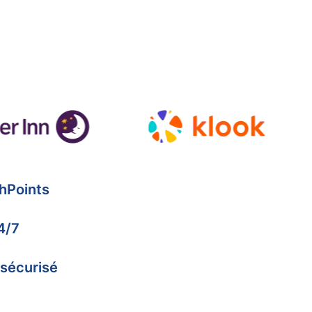
hPoints
4/7
 sécurisé