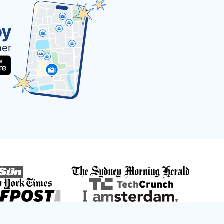
oy
her