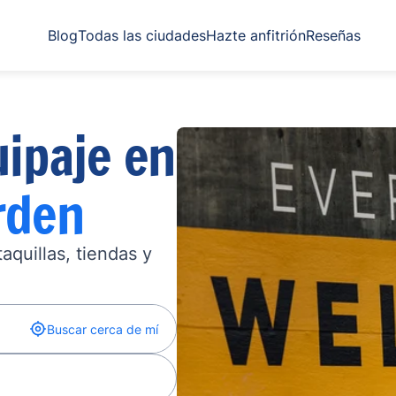
Blog
Todas las ciudades
Hazte anfitrión
Reseñas
ipaje en
rden
quillas, tiendas y
Buscar cerca de mí