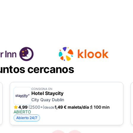
untos cercanos
CONSIGNA EN
Hotel Staycity
City Quay Dublin
4,99
(2500+)
1,49 € maleta/día
100 min
desde
ABIERTO
Abierto 24/7