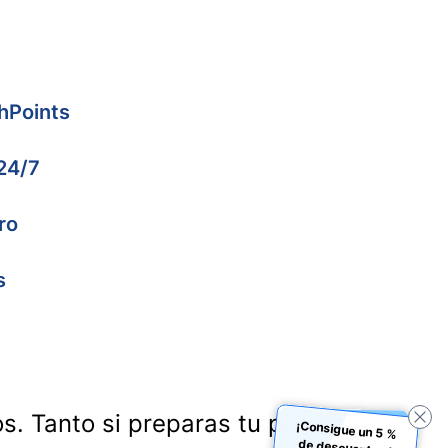
hPoints
 24/7
ro
s
os. Tanto si preparas tu próxima
¡Consigue un 5 %
de descuento al
reservar con la