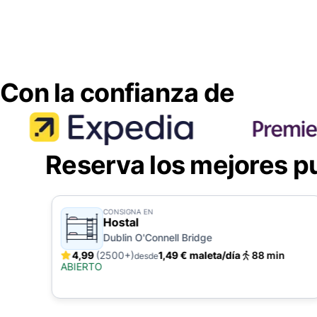
Con la confianza de
Reserva los mejores p
CONSIGNA EN
Hostal
Dublin O'Connell Bridge
4,99
(2500+)
1,49 € maleta/día
88 min
desde
ABIERTO