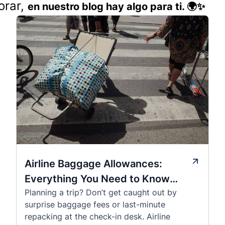
orar,
en nuestro blog hay algo para ti. 🌍✨
Airline Baggage Allowances:
Everything You Need to Know
Planning a trip? Don’t get caught out by
Before You Fly
surprise baggage fees or last-minute
repacking at the check-in desk. Airline