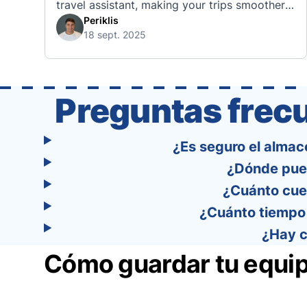
travel assistant, making your trips smoother,
smarter, and stress-free. 🧭 What Makes the
Periklis
18 sept. 2025
Tourist App Unique? Unlike standard travel
apps, Tourist combines powerful tools into
one easy-to-use platform: With Tourist, your
trip planning becomes as exciting …
Preguntas frec
¿Es seguro el almac
¿Dónde pued
¿Cuánto cue
¿Cuánto tiempo 
¿Hay c
Cómo guardar tu equip