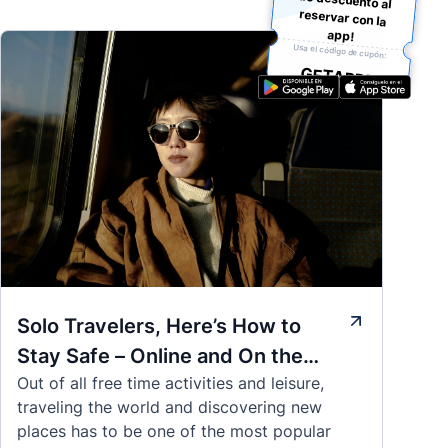
app!
Usa el código de cupón:
GETAPP5
Solo Travelers, Here’s How to
Stay Safe – Online and On the
Out of all free time activities and leisure,
Road
traveling the world and discovering new
places has to be one of the most popular