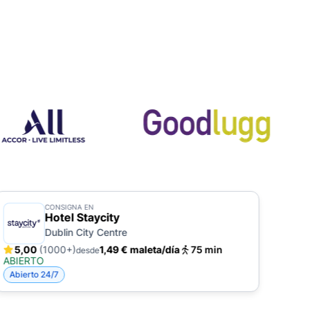
CONSIGNA EN
Hotel Staycity
Dublin City Centre
5,00
(1000+)
1,49 € maleta/día
75 min
5,
desde
ABIERTO
ABIE
Abierto 24/7
Abie