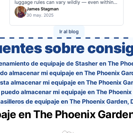
luggage rules can vary wildly — even within
the same country or alliance. That’s why
James Stagman
30 may. 2025
we’ve created a detailed set of guides to help
you navigate the cabin and checked baggage
policies of over 30 international …
Ir al blog
uentes sobre consig
enamiento de equipaje de Stasher en The Phoe
o almacenar mi equipaje en The Phoenix Gard
sta almacenar mi equipaje en The Phoenix Gar
puedo almacenar mi equipaje en The Phoenix 
asilleros de equipaje en The Phoenix Garden, 
aje en The Phoenix Garde