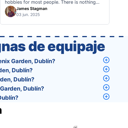
hobbies for most people. There is nothing
quite like visiting a brand new city, country,
James Stagman
03 jun. 2025
or region and experiencing the culture, the
traditions, the languages, and everything else
that a completely new …
nas de equipaje
nix Garden, Dublín?
en, Dublín?
den, Dublín?
Garden, Dublín?
Dublín?
n