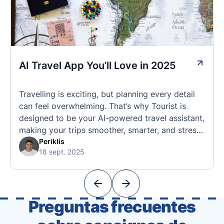
AI Travel App You’ll Love in 2025
Travelling is exciting, but planning every detail
can feel overwhelming. That’s why Tourist is
designed to be your AI-powered travel assistant,
making your trips smoother, smarter, and stress-
free. 🧭 What Makes the Tourist App Unique?
Periklis
18 sept. 2025
Unlike standard travel apps, Tourist combines
powerful tools into one easy-to-use platform:
With Tourist, your trip planning becomes as
exciting …
Preguntas frecuentes