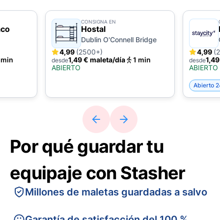
CONSIGNA EN
aco
Hostal
Dublin O'Connell Bridge
4,99
(2500+)
4,99
(
 min
1,49 € maleta/día
1 min
1,49
desde
desde
ABIERTO
ABIERTO
Abierto 2
Por qué guardar tu
equipaje con Stasher
Millones de maletas guardadas a salvo
Garantía de satisfacción del 100 %