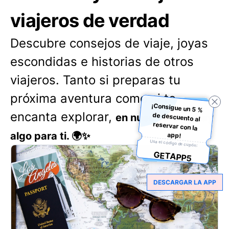
viajeros de verdad
Descubre consejos de viaje, joyas
escondidas e historias de otros
viajeros. Tanto si preparas tu
próxima aventura como si te
¡Consigue un 5 %
de descuento al
reservar con la
encanta explorar,
en nuestro blog hay
algo para ti. 🌍✨
app!
Usa el código de cupón:
GETAPP5
DESCARGAR LA APP