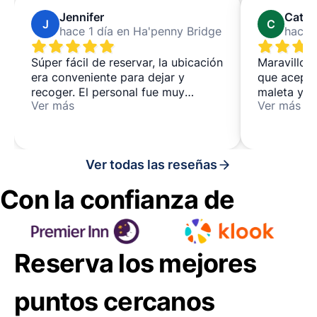
Jennifer
Cathe
J
C
hace 1 día en Ha'penny Bridge
Súper fácil de reservar, la ubicación
Maravilloso
era conveniente para dejar y
que aceptó
recoger. El personal fue muy
maleta y e
Ver más
Ver más
amable y servicial.
estupenda.
Ver todas las reseñas
Con la confianza de
Reserva los mejores
puntos cercanos