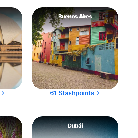
Buenos Aires
61 Stashpoints
Dubái