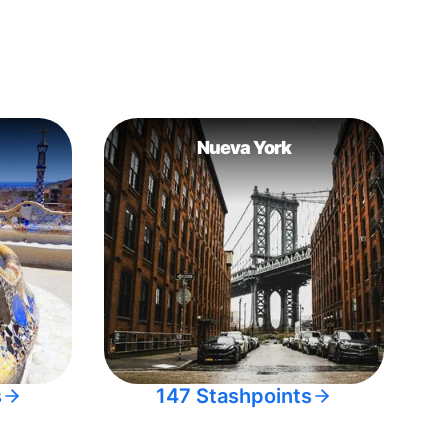
Nueva York
s
147 Stashpoints