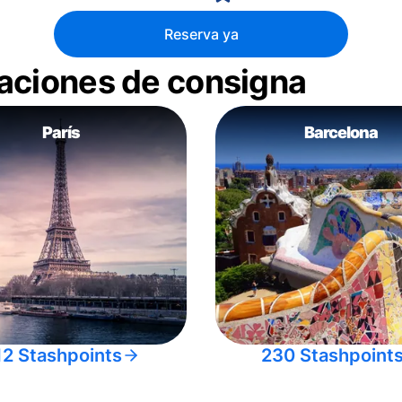
Reserva ya
aciones de consigna
París
Barcelona
12 Stashpoints
230 Stashpoint