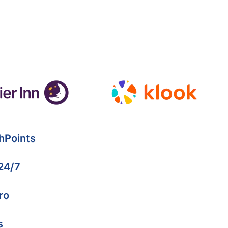
hPoints
 24/7
ro
s