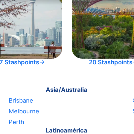
7 Stashpoints
20 Stashpoints
Asia/Australia
Brisbane
Melbourne
Perth
Latinoamérica