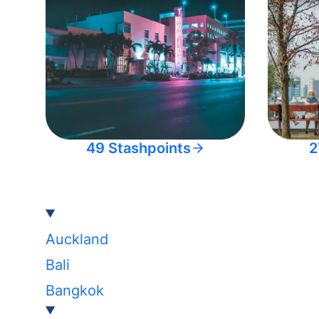
49 Stashpoints
2
Auckland
Bali
Bangkok