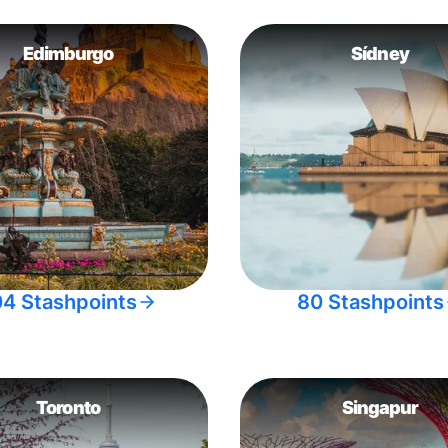
Edimburgo
Sídney
04 Stashpoints
80 Stashpoints
Toronto
Singapur