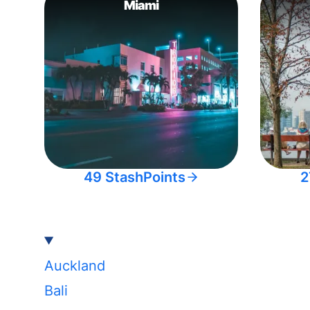
Miami
49 StashPoints
2
Auckland
Bali