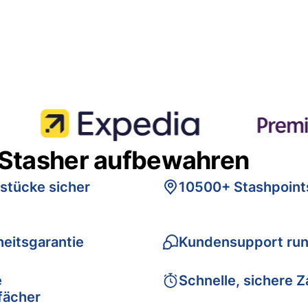
 Stasher aufbewahren
stücke sicher
10500+ Stashpoint
eitsgarantie
Kundensupport run
e
Schnelle, sichere 
fächer