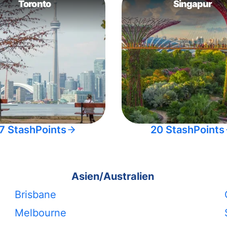
Toronto
Singapur
7 StashPoints
20 StashPoints
Asien/Australien
Brisbane
Melbourne