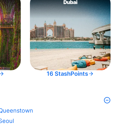
Dubai
16 StashPoints
Queenstown
Seoul