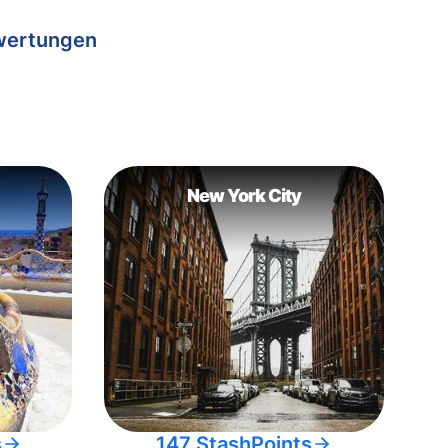
wertungen
New York City
s
147 StashPoints