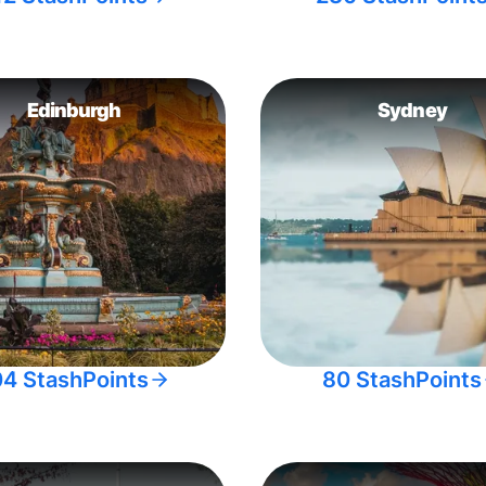
Edinburgh
Sydney
04 StashPoints
80 StashPoints