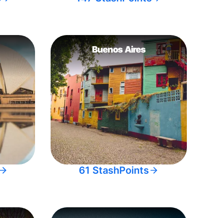
Buenos Aires
61 StashPoints