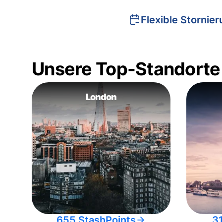
Flexible Stornie
Unsere Top-Standorte
London
655 StashPoints
3