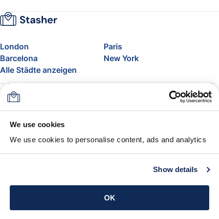
London
Paris
Barcelona
New York
Alle Städte anzeigen
Über uns
Preise
FAQ
Support
Blog
Nehmen Sie am Affiliate-
We use cookies
Programm von Stasher teil
We use cookies to personalise content, ads and analytics
Freigepäck bei Airlines
Die Stasher-Garantie
AGB
Show details
App holen
OK