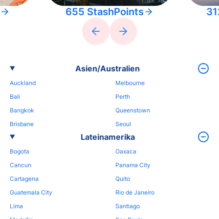
655 StashPoints
31
Asien/Australien
Auckland
Melbourne
Bali
Perth
Bangkok
Queenstown
Brisbane
Seoul
Lateinamerika
Bogota
Oaxaca
Cancun
Panama City
Cartagena
Quito
Guatemala City
Rio de Janeiro
Lima
Santiago