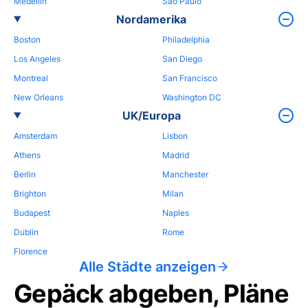
Medellin
Sao Paulo
Nordamerika
Boston
Philadelphia
Los Angeles
San Diego
Montreal
San Francisco
New Orleans
Washington DC
UK/Europa
Amsterdam
Lisbon
Athens
Madrid
Berlin
Manchester
Brighton
Milan
Budapest
Naples
Dublin
Rome
Florence
Alle Städte anzeigen
Gepäck abgeben, Pläne