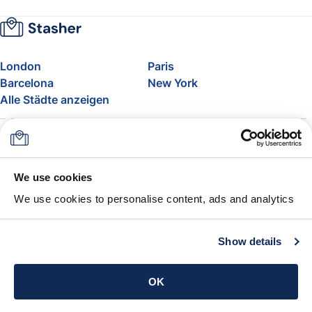
London
Paris
Barcelona
New York
Alle Städte anzeigen
Über uns
Preise
FAQ
Support
Blog
Nehmen Sie am Affiliate-
We use cookies
Programm von Stasher teil
We use cookies to personalise content, ads and analytics
Freigepäck bei Airlines
Die Stasher-Garantie
AGB
Show details
App holen
OK