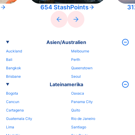
654 StashPoints
31
Asien/Australien
Auckland
Melbourne
Bali
Perth
Bangkok
Queenstown
Brisbane
Seoul
Lateinamerika
Bogota
Oaxaca
Cancun
Panama City
Cartagena
Quito
Guatemala City
Rio de Janeiro
Lima
Santiago