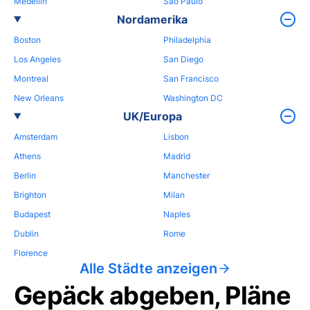
Medellin
Sao Paulo
Nordamerika
Boston
Philadelphia
Los Angeles
San Diego
Montreal
San Francisco
New Orleans
Washington DC
UK/Europa
Amsterdam
Lisbon
Athens
Madrid
Berlin
Manchester
Brighton
Milan
Budapest
Naples
Dublin
Rome
Florence
Alle Städte anzeigen
Gepäck abgeben, Pläne