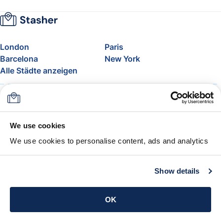
London
Paris
Barcelona
New York
Alle Städte anzeigen
Über uns
Preise
FAQ
Support
Blog
Nehmen Sie am Affiliate-
We use cookies
Programm von Stasher teil
We use cookies to personalise content, ads and analytics
Freigepäck bei Airlines
Die Stasher-Garantie
AGB
Show details
App holen
OK