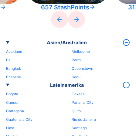
657 StashPoints
31
Asien/Australien
Auckland
Melbourne
Bali
Perth
Bangkok
Queenstown
Brisbane
Seoul
Lateinamerika
Bogota
Oaxaca
Cancun
Panama City
Cartagena
Quito
Guatemala City
Rio de Janeiro
Lima
Santiago