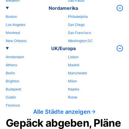
Medellin
Sao Paulo
Nordamerika
Boston
Philadelphia
Los Angeles
San Diego
Montreal
San Francisco
New Orleans
Washington DC
UK/Europa
Amsterdam
Lisbon
Athens
Madrid
Berlin
Manchester
Brighton
Milan
Budapest
Naples
Dublin
Rome
Florence
Alle Städte anzeigen
Gepäck abgeben, Pläne