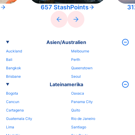
657 StashPoints
31
Asien/Australien
Auckland
Melbourne
Bali
Perth
Bangkok
Queenstown
Brisbane
Seoul
Lateinamerika
Bogota
Oaxaca
Cancun
Panama City
Cartagena
Quito
Guatemala City
Rio de Janeiro
Lima
Santiago