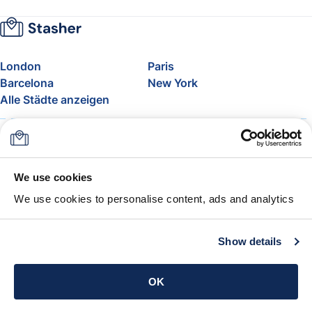
London
Paris
Barcelona
New York
Alle Städte anzeigen
Über uns
Preise
FAQ
Support
Blog
Nehmen Sie am Affiliate-
We use cookies
Programm von Stasher teil
We use cookies to personalise content, ads and analytics
Freigepäck bei Airlines
Die Stasher-Garantie
AGB
Show details
App holen
OK