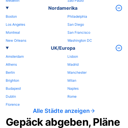
Medellin
Sao Paulo
Nordamerika
Boston
Philadelphia
Los Angeles
San Diego
Montreal
San Francisco
New Orleans
Washington DC
UK/Europa
Amsterdam
Lisbon
Athens
Madrid
Berlin
Manchester
Brighton
Milan
Budapest
Naples
Dublin
Rome
Florence
Alle Städte anzeigen
Gepäck abgeben, Pläne