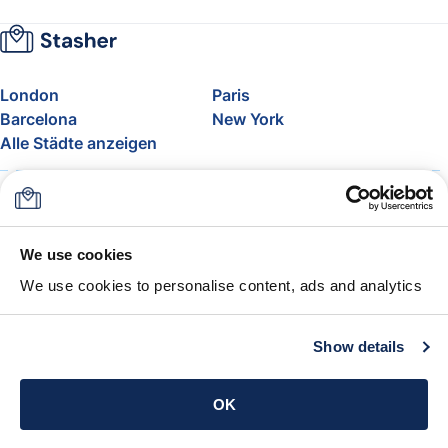
London
Paris
Barcelona
New York
Alle Städte anzeigen
Über uns
Preise
FAQ
Support
Blog
Nehmen Sie am Affiliate-
We use cookies
Programm von Stasher teil
We use cookies to personalise content, ads and analytics
Freigepäck bei Airlines
Die Stasher-Garantie
AGB
Show details
App holen
OK