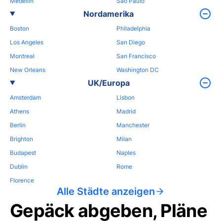
Medellin
Sao Paulo
Nordamerika
Boston
Philadelphia
Los Angeles
San Diego
Montreal
San Francisco
New Orleans
Washington DC
UK/Europa
Amsterdam
Lisbon
Athens
Madrid
Berlin
Manchester
Brighton
Milan
Budapest
Naples
Dublin
Rome
Florence
Alle Städte anzeigen
Gepäck abgeben, Pläne