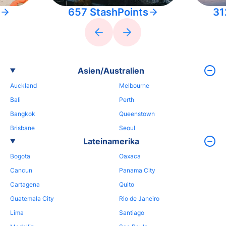
657 StashPoints
31
Asien/Australien
Auckland
Melbourne
Bali
Perth
Bangkok
Queenstown
Brisbane
Seoul
Lateinamerika
Bogota
Oaxaca
Cancun
Panama City
Cartagena
Quito
Guatemala City
Rio de Janeiro
Lima
Santiago