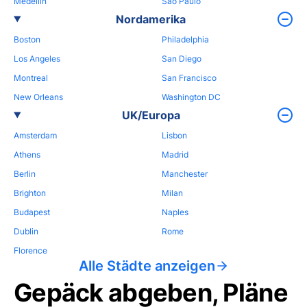
Medellin
Sao Paulo
Nordamerika
Boston
Philadelphia
Los Angeles
San Diego
Montreal
San Francisco
New Orleans
Washington DC
UK/Europa
Amsterdam
Lisbon
Athens
Madrid
Berlin
Manchester
Brighton
Milan
Budapest
Naples
Dublin
Rome
Florence
Alle Städte anzeigen
Gepäck abgeben, Pläne