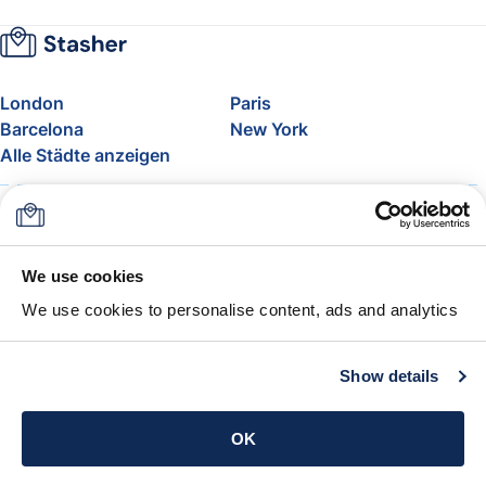
London
Paris
Barcelona
New York
Alle Städte anzeigen
Über uns
Preise
FAQ
Support
Blog
Nehmen Sie am Affiliate-
We use cookies
Programm von Stasher teil
We use cookies to personalise content, ads and analytics
Freigepäck bei Airlines
Die Stasher-Garantie
AGB
Show details
App holen
OK