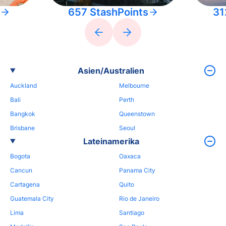
657 StashPoints
31
Asien/Australien
Auckland
Melbourne
Bali
Perth
Bangkok
Queenstown
Brisbane
Seoul
Lateinamerika
Bogota
Oaxaca
Cancun
Panama City
Cartagena
Quito
Guatemala City
Rio de Janeiro
Lima
Santiago