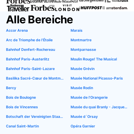
Alle Bereiche
Accor Arena
Marais
Arc de Triomphe de l’Étoile
Montmartre
Bahnhof Denfert-Rochereau
Montparnasse
Bahnhof Paris-Austerlitz
Moulin Rouge! The Musical
Bahnhof Paris-Saint-Lazare
Musée Grévin
Basilika Sacré-Cœur de Montmartre
Musée National Picasso-Paris
Bercy
Musée Rodin
Bois de Boulogne
Musée de l'Orangerie
Bois de Vincennes
Musée du quai Branly - Jacques Chirac
Botschaft der Vereinigten Staaten in Paris
Musée d´Orsay
Canal Saint-Martin
Opéra Garnier