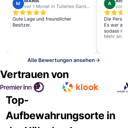
MARIA
Annae
M
A
vor 1 Monat in Tuileries Garden
Gute Lage und freundlicher
Die Person
Besitzer.
Es war ang
sodass man
Mehr anze
sorgen mus
Uhrzeit w
abzuholen.
Toiletten 
Alle Bewertungen ansehen
war dafür 
wissen, da
Vertrauen von
und ordentl
im Zentrum
empfehle e
Top-
Aufbewahrungsorte in