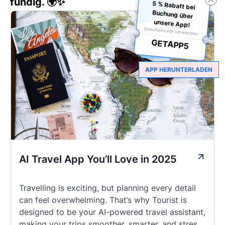
fündig. 🌍✨
5 % Rabatt bei
Buchung über
unsere App!
Gutscheincode verwenden:
GETAPP5
APP HERUNTERLADEN
AI Travel App You’ll Love in 2025
Travelling is exciting, but planning every detail
can feel overwhelming. That’s why Tourist is
designed to be your AI-powered travel assistant,
making your trips smoother, smarter, and stress-