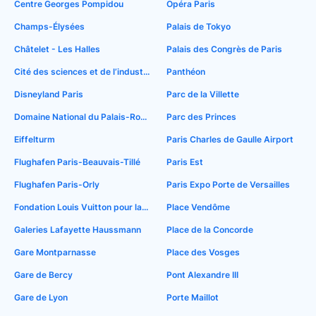
Centre Georges Pompidou
Opéra Paris
Champs-Élysées
Palais de Tokyo
Châtelet - Les Halles
Palais des Congrès de Paris
Cité des sciences et de l’industrie
Panthéon
Disneyland Paris
Parc de la Villette
Domaine National du Palais-Royal
Parc des Princes
Eiffelturm
Paris Charles de Gaulle Airport
Flughafen Paris-Beauvais-Tillé
Paris Est
Flughafen Paris-Orly
Paris Expo Porte de Versailles
Fondation Louis Vuitton pour la Création
Place Vendôme
Galeries Lafayette Haussmann
Place de la Concorde
Gare Montparnasse
Place des Vosges
Gare de Bercy
Pont Alexandre III
Gare de Lyon
Porte Maillot