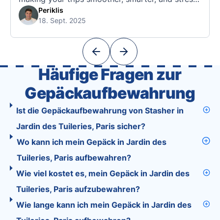
free. 🧭 What Makes the Tourist App Unique?
Periklis
18. Sept. 2025
Unlike standard travel apps, Tourist combines
powerful tools into one easy-to-use platform:
With Tourist, your trip planning becomes as
exciting …
Häufige Fragen zur
Gepäckaufbewahrung
Ist die Gepäckaufbewahrung von Stasher in
Jardin des Tuileries, Paris sicher?
Wo kann ich mein Gepäck in Jardin des
Tuileries, Paris aufbewahren?
Wie viel kostet es, mein Gepäck in Jardin des
Tuileries, Paris aufzubewahren?
Wie lange kann ich mein Gepäck in Jardin des