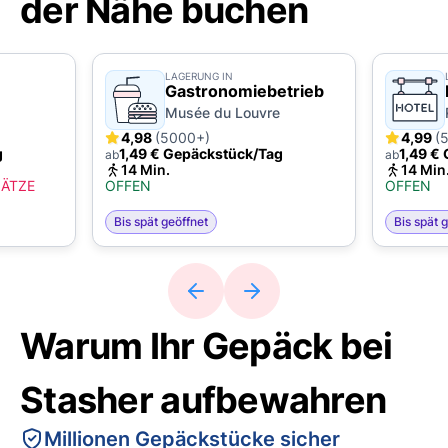
der Nähe buchen
LAGERUNG IN
Gastronomiebetrieb
Musée du Louvre
4,98
(5000+)
4,99
(
g
1,49 € Gepäckstück/Tag
1,49 €
ab
ab
14 Min.
14 Min
LÄTZE
OFFEN
OFFEN
Bis spät geöffnet
Bis spät 
Warum Ihr Gepäck bei
Stasher aufbewahren
Millionen Gepäckstücke sicher