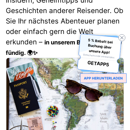
Insidern, Geheimtipps und
Geschichten anderer Reisender. Ob
Sie Ihr nächstes Abenteuer planen
oder einfach gern die Welt
erkunden –
5 % Rabatt bei
Buchung über
in unserem Blog werden Sie
unsere App!
fündig. 🌍✨
Gutscheincode verwenden:
GETAPP5
APP HERUNTERLADEN