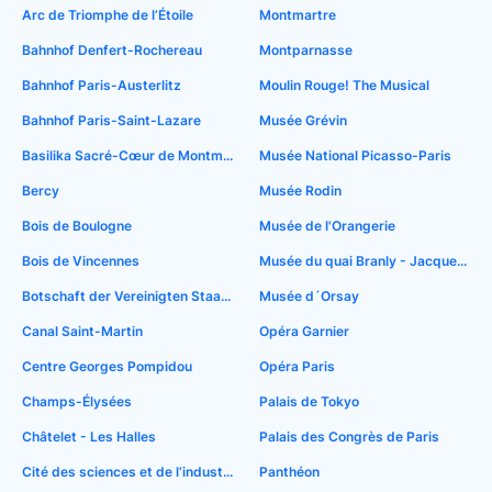
Arc de Triomphe de l’Étoile
Montmartre
Bahnhof Denfert-Rochereau
Montparnasse
Bahnhof Paris-Austerlitz
Moulin Rouge! The Musical
Bahnhof Paris-Saint-Lazare
Musée Grévin
Basilika Sacré-Cœur de Montmartre
Musée National Picasso-Paris
Bercy
Musée Rodin
Bois de Boulogne
Musée de l'Orangerie
Bois de Vincennes
Musée du quai Branly - Jacques Chirac
Botschaft der Vereinigten Staaten in Paris
Musée d´Orsay
Canal Saint-Martin
Opéra Garnier
Centre Georges Pompidou
Opéra Paris
Champs-Élysées
Palais de Tokyo
Châtelet - Les Halles
Palais des Congrès de Paris
Cité des sciences et de l’industrie
Panthéon