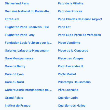
Disneyland Paris
Parc de la Villette
Domaine National du Palais-Royal
Parc des Princes
Eiffelturm
Paris Charles de Gaulle Airport
Flughafen Paris-Beauvais-Tillé
Paris Est
Flughafen Paris-Orly
Paris Expo Porte de Versailles
Fondation Louis Vuitton pour la Création
Place Vendôme
Galeries Lafayette Haussmann
Place de la Concorde
Gare Montparnasse
Place des Vosges
Gare de Bercy
Pont Alexandre III
Gare de Lyon
Porte Maillot
Gare du Nord
Printemps Haussmann
Gare routière internationale de Paris-Gallieni
Père Lachaise
Grand Palais
Quartier Latin
Institut de France
Quartier des Halles