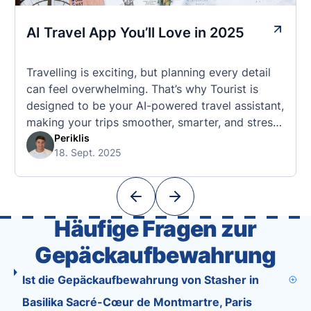
AI Travel App You’ll Love in 2025
Travelling is exciting, but planning every detail
can feel overwhelming. That’s why Tourist is
designed to be your AI-powered travel assistant,
making your trips smoother, smarter, and stress-
free. 🧭 What Makes the Tourist App Unique?
Periklis
18. Sept. 2025
Unlike standard travel apps, Tourist combines
powerful tools into one easy-to-use platform:
With Tourist, your trip planning becomes as
exciting …
Häufige Fragen zur
Gepäckaufbewahrung
Ist die Gepäckaufbewahrung von Stasher in
Basilika Sacré-Cœur de Montmartre, Paris