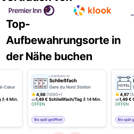
Top-
Aufbewahrungsorte in
der Nähe buchen
LAGERUNG IN
Schließfach
ré-Cœur
Gare du Nord Station
4,98
(1000+)
4,97
(
g
4 Min.
1,49 € Schließfach/Tag
14 Min.
1,49 €
ab
ab
OFFEN
OFFEN
Bis spät geöffnet
Bis spät 