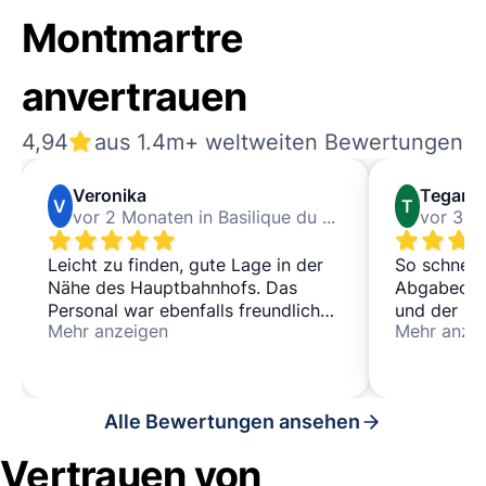
Montmartre
anvertrauen
4,94
aus 1.4m+ weltweiten Bewertungen
Veronika
Tegan
V
T
vor 2 Monaten in Basilique du Sacré-Cœur de Montmartre
Leicht zu finden, gute Lage in der
So schnell 
Nähe des Hauptbahnhofs. Das
Abgabeort 
Personal war ebenfalls freundlich
und der Pre
Mehr anzeigen
Mehr anze
und schnell.
Gastgeber 
freundlich.
wieder nut
Alle Bewertungen ansehen
Vertrauen von