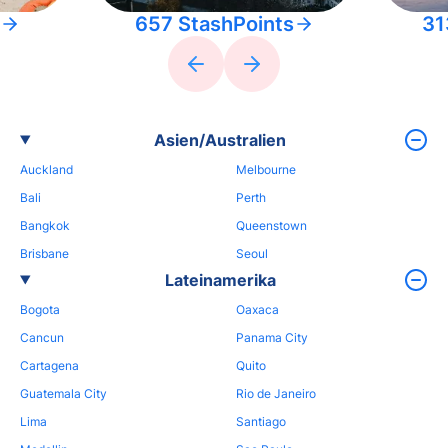
657 StashPoints
31
Asien/Australien
Auckland
Melbourne
Bali
Perth
Bangkok
Queenstown
Brisbane
Seoul
Lateinamerika
Bogota
Oaxaca
Cancun
Panama City
Cartagena
Quito
Guatemala City
Rio de Janeiro
Lima
Santiago