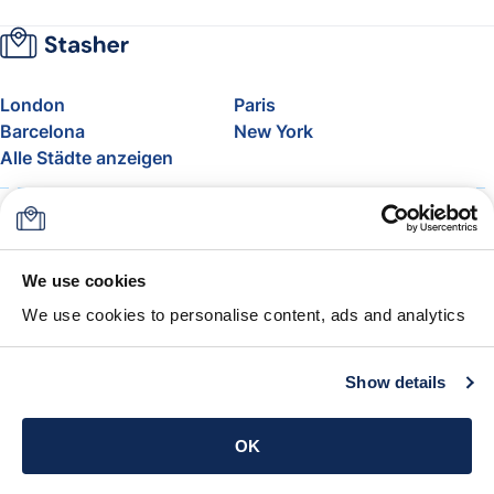
London
Paris
Barcelona
New York
Alle Städte anzeigen
Über uns
Preise
FAQ
Support
Blog
Nehmen Sie am Affiliate-
We use cookies
Programm von Stasher teil
We use cookies to personalise content, ads and analytics
Freigepäck bei Airlines
Die Stasher-Garantie
AGB
Show details
App holen
OK