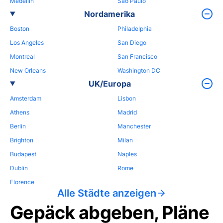
Medellin
Sao Paulo
Nordamerika
Boston
Philadelphia
Los Angeles
San Diego
Montreal
San Francisco
New Orleans
Washington DC
UK/Europa
Amsterdam
Lisbon
Athens
Madrid
Berlin
Manchester
Brighton
Milan
Budapest
Naples
Dublin
Rome
Florence
Alle Städte anzeigen
Gepäck abgeben, Pläne