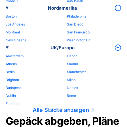
Medellin
Sao Paulo
Nordamerika
Boston
Philadelphia
Los Angeles
San Diego
Montreal
San Francisco
New Orleans
Washington DC
UK/Europa
Amsterdam
Lisbon
Athens
Madrid
Berlin
Manchester
Brighton
Milan
Budapest
Naples
Dublin
Rome
Florence
Alle Städte anzeigen
Gepäck abgeben, Pläne