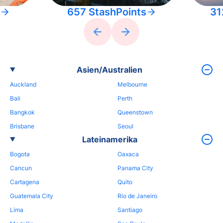
657 StashPoints
31
Asien/Australien
Auckland
Melbourne
Bali
Perth
Bangkok
Queenstown
Brisbane
Seoul
Lateinamerika
Bogota
Oaxaca
Cancun
Panama City
Cartagena
Quito
Guatemala City
Rio de Janeiro
Lima
Santiago