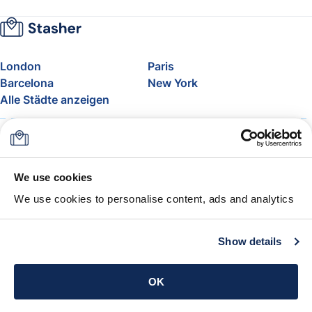
London
Paris
Barcelona
New York
Alle Städte anzeigen
Über uns
Preise
FAQ
Support
Blog
Nehmen Sie am Affiliate-
We use cookies
Programm von Stasher teil
We use cookies to personalise content, ads and analytics
Freigepäck bei Airlines
Die Stasher-Garantie
AGB
Show details
App holen
OK